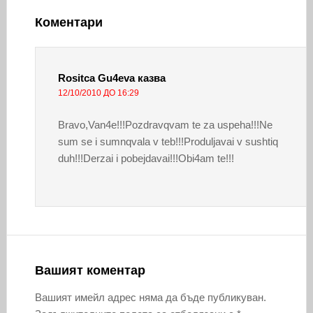
Коментари
Rositca Gu4eva
казва
12/10/2010 ДО 16:29
Bravo,Van4e!!!Pozdravqvam te za uspeha!!!Ne
sum se i sumnqvala v teb!!!Produljavai v sushtiq
duh!!!Derzai i pobejdavai!!!Obi4am te!!!
Вашият коментар
Вашият имейл адрес няма да бъде публикуван.