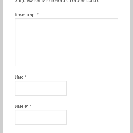
Задължителните полета са отбелязани с
*
Коментар:
*
Име
*
Имейл
*