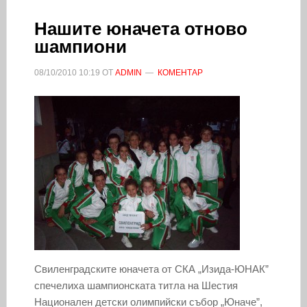
Нашите юначета отново
шампиони
08/10/2010
10:19
ОТ
ADMIN
КОМЕНТАР
Свиленградските юначета от СКА „Изида-ЮНАК”
спечелиха шампионската титла на Шестия
Национален детски олимпийски събор „Юначе”,