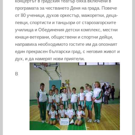
концертът в градския театър бяха включени в
програмата за честването Деня на града. Повече
от 80 ученици, духов оркестър, мажоретки, деца-
певци, спортисти и танцьори от старозагорските
училища и Обединения детски комплекс, местни
юнаци-ветерани, обществени и спортни дейци,
направиха необходимото гостите им да опознаят
един прекрасен български град, с неговия живот и
дух, и да намерят нови приятели.
В