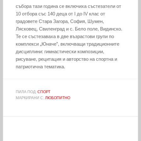
събора тази година се включиха състезатели от
10 отбора със 140 деца от І до ІV клас от
градовете Стара Загора, София, Шумен,
Лясковец, Свиленград и с. Бело поле, Видинско.
Те се състезаваха в две възрастови групи по
комплекси „Юначе”, включващи традиционните
дисциплини: гимнастически композиции,
рисуване, рецитация и авторство на спортна и
патриотична тематика.
ПИЛА ПОД:
СПОРТ
МАРКИРАНИ С:
ЛЮБОПИТНО