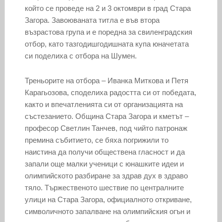
който се проведе на 2 и 3 октомври в град Стара
Загора. Завоюваната титла е във втора
възрастова група и е поредна за свиленградския
отбор, като тазгодишгодишната купа юначетата
си поделиха с отбора на Шумен.
Треньорите на отбора – Иванка Миткова и Петя
Карагьозова, споделиха радостта си от победата,
както и впечатленията си от организацията на
състезанието. Община Стара Загора и кметът –
професор Светлин Танчев, под чийто патронаж
премина събитието, се бяха погрижили то
наистина да получи обществена гласност и да
запали още малки ученици с юнашките идеи и
олимпийското разбиране за здрав дух в здраво
тяло. Тържественото шествие по централните
улици на Стара Загора, официалното откриване,
символичното запалване на олимпийския огън и