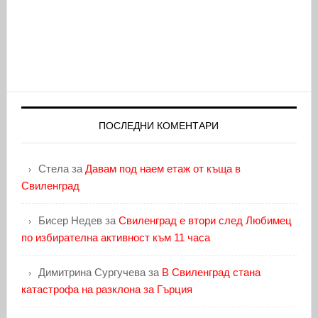
ПОСЛЕДНИ КОМЕНТАРИ
Стела
за
Давам под наем етаж от къща в
Свиленград
Бисер Недев
за
Свиленград е втори след Любимец
по избирателна активност към 11 часа
Димитрина Сургучева
за
В Свиленград стана
катастрофа на разклона за Гърция