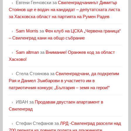
Евгени Генчовски
за
Свиленградчанинът Димитър
Стоянов ще е водач на кандидат – депутатската листа
за Хасковска област на партията на Румен Радев
Sam Morris
за
Фен клуб на ЦСКА „Червена граница“
– Свиленград кани на общо събрание
Sam altman
за
Внимание! Оранжев код за област
Хасково!
Стела Стоянова
за
Свиленградчани, да подкрепим
Рая и Даниел Зъмбарови в участието им в
патриотичния конкурс „България – земя на герои!“
ИВАН
за
Продавам двустаен апартамент в
Свиленград
Стефан Стефанов
за
ЛРД -Свиленград разсели над
700 пернати из ловните полета на дружинките