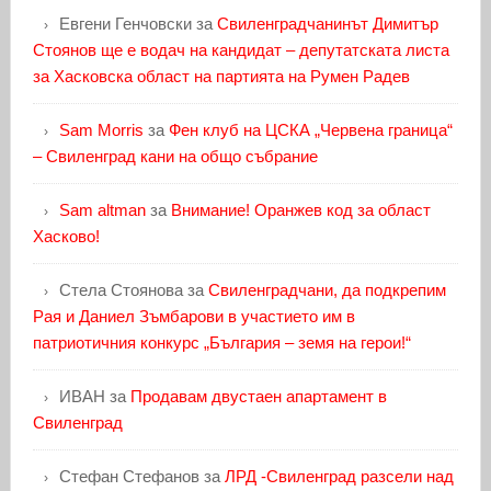
Евгени Генчовски
за
Свиленградчанинът Димитър
Стоянов ще е водач на кандидат – депутатската листа
за Хасковска област на партията на Румен Радев
Sam Morris
за
Фен клуб на ЦСКА „Червена граница“
– Свиленград кани на общо събрание
Sam altman
за
Внимание! Оранжев код за област
Хасково!
Стела Стоянова
за
Свиленградчани, да подкрепим
Рая и Даниел Зъмбарови в участието им в
патриотичния конкурс „България – земя на герои!“
ИВАН
за
Продавам двустаен апартамент в
Свиленград
Стефан Стефанов
за
ЛРД -Свиленград разсели над