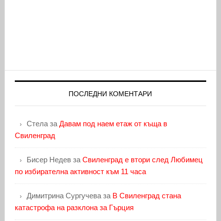
ПОСЛЕДНИ КОМЕНТАРИ
Стела
за
Давам под наем етаж от къща в
Свиленград
Бисер Недев
за
Свиленград е втори след Любимец
по избирателна активност към 11 часа
Димитрина Сургучева
за
В Свиленград стана
катастрофа на разклона за Гърция