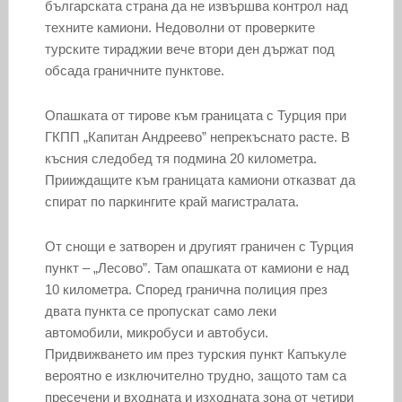
българската страна да не извършва контрол над
техните камиони. Недоволни от проверките
турските тираджии вече втори ден държат под
обсада граничните пунктове.
Опашката от тирове към границата с Турция при
ГКПП „Капитан Андреево” непрекъснато расте. В
късния следобед тя подмина 20 километра.
Прииждащите към границата камиони отказват да
спират по паркингите край магистралата.
От снощи е затворен и другият граничен с Турция
пункт – „Лесово”. Там опашката от камиони е над
10 километра. Според гранична полиция през
двата пункта се пропускат само леки
автомобили, микробуси и автобуси.
Придвижването им през турския пункт Капъкуле
вероятно е изключително трудно, защото там са
пресечени и входната и изходната зона от четири