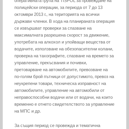
оперативната група на TISPOL за провеждане на
полицейски операции, за периода от 7 до 13
октомври 2013 г., на територията на всички
държави членки. В хода на планираната операция
се извършват проверки за спазване на
максималната разрешена скорост за движение,
употребата на алкохол и упойващи вещества от
водачите, използване на обезопасителни колани,
проверка на тахографите, спазване на времето за
управление, прекъсвания и почивки,
претоварване на автомобилите, превозване на
по-голям брой пътници от допустимото, превоз на
неукрепени товари, техническа изправност на
автомобилите, управление на автомобили от
неправоспособни водачи или от водачи, на които
временно е отнето свидетелството за управление
на МПС и др.
За същия период се провежда и тематична