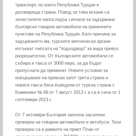
транспорт, по които Република Турция е
договаряща страна. Повод за това искане са
зачестилите напоследък сигнали за задържани
български товарни автомобили на граничните
пунктове на Република Турция. Като причина за
задържането им, турските митнически органи
изтъкват липсата на “подходящо” за вида превоз
разрешително. От българските автомобили се
събира и такса от 3000 евро, за да бъдат
пропуснати да преминат. Новите условия за
извършване на превози за/от трета страна и
новата такса бяха въведени от турска страна с
Комюнике № 68 от 7 август 2013 г. и са в сила от 1
септември 2013 г.
От 7 октомври България започна засилени
проверки на товарни автомобили и автобуси. Тези
проверки са в рамките на приет План от