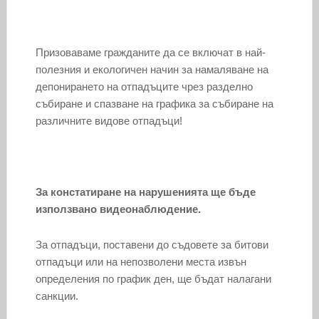
Призоваваме гражданите да се включат в най-
полезния и екологичен начин за намаляване на
депонирането на отпадъците чрез разделно
събиране и спазване на графика за събиране на
различните видове отпадъци!
За констатиране на нарушенията ще бъде
използвано видеонаблюдение.
За отпадъци, поставени до съдовете за битови
отпадъци или на непозволени места извън
определения по график ден, ще бъдат налагани
санкции.