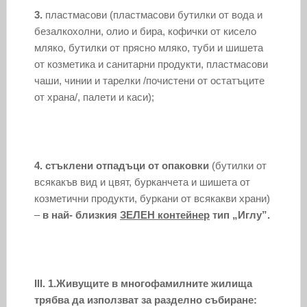
3.
пластмасови (пластмасови бутилки от вода и
безалкохолни, олио и бира, кофички от кисело
мляко, бутилки от прясно мляко, туби и шишета
от козметика и санитарни продукти, пластмасови
чаши, чинии и тарелки /почистени от остатъците
от храна/, палети и каси);
4.
стъклени отпадъци от опаковки
(бутилки от
всякакъв вид и цвят, бурканчета и шишета от
козметични продукти, буркани от всякакви храни)
–
в най- близкия
ЗЕЛЕН контейнер
тип „Иглу”.
III. 1.
Живущите в многофамилните жилища
трябва да използват за разделно събиране: