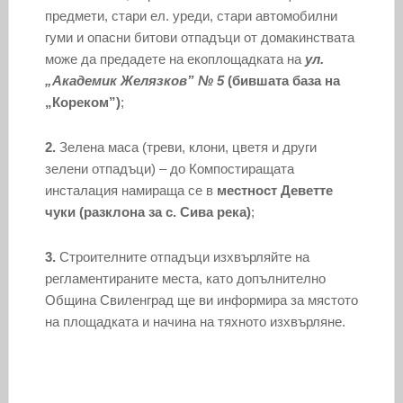
предмети, стари ел. уреди, стари автомобилни
гуми и опасни битови отпадъци от домакинствата
може да предадете на екоплощадката на
ул.
„Академик Желязков” № 5
(бившата база на
„Кореком”)
;
2.
Зелена маса (треви, клони, цветя и други
зелени отпадъци) – до Компостиращата
инсталация намираща се в
местност Деветте
чуки (разклона за с. Сива река)
;
3.
Строителните отпадъци изхвърляйте на
регламентираните места, като допълнително
Община Свиленград ще ви информира за мястото
на площадката и начина на тяхното изхвърляне.