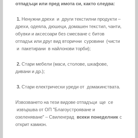
отпадъци или пред имота си, както следва:
1.
Ненужни дрехи и други текстилни продукти –
дрехи, одеяла, дюшеци, домашен текстил, чанти,
обувки и аксесоари без смесване с битов
отпадък или друг вид вторични суровини (чисти
и пакетирани в найлонови торби);
2.
Стари мебели (маси, столове, шкафове,
дивани и др.);
3.
Стари електрически уреди от домакинствата.
Извозването на тези видове отпадъци ще се
извършва от ОП ”Благоустрояване и
озеленяване” – Свиленград
всеки
понеделник
с
открит камион.