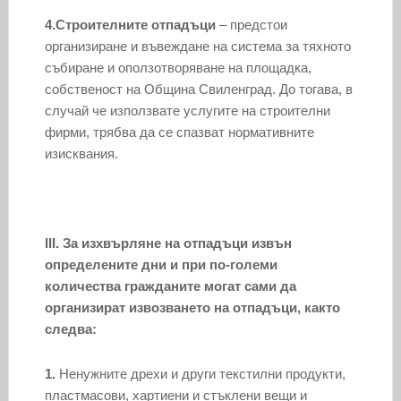
4.
Строителните отпадъци
– предстои
организиране и въвеждане на система за тяхното
събиране и оползотворяване на площадка,
собственост на Община Свиленград. До тогава, в
случай че използвате услугите на строителни
фирми, трябва да се спазват нормативните
изисквания.
III. За изхвърляне на отпадъци извън
определените дни и при по-големи
количества гражданите могат сами да
организират извозването на отпадъци, както
следва:
1.
Ненужните дрехи и други текстилни продукти,
пластмасови, хартиени и стъклени вещи и