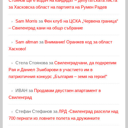
Стоянов ще е водач на кандидат – депутатската листа
за Хасковска област на партията на Румен Радев
Sam Morris
за
Фен клуб на ЦСКА „Червена граница“
– Свиленград кани на общо събрание
Sam altman
за
Внимание! Оранжев код за област
Хасково!
Стела Стоянова
за
Свиленградчани, да подкрепим
Рая и Даниел Зъмбарови в участието им в
патриотичния конкурс „България – земя на герои!“
ИВАН
за
Продавам двустаен апартамент в
Свиленград
Стефан Стефанов
за
ЛРД -Свиленград разсели над
700 пернати из ловните полета на дружинките