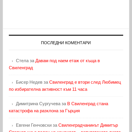
ПОСЛЕДНИ КОМЕНТАРИ
Стела
за
Давам под наем етаж от къща в
Свиленград
Бисер Недев
за
Свиленград е втори след Любимец
по избирателна активност към 11 часа
Димитрина Сургучева
за
В Свиленград стана
катастрофа на разклона за Гърция
Евгени Генчовски
за
Свиленградчанинът Димитър