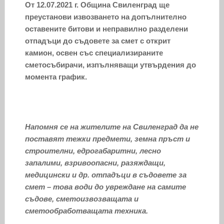
От 12.07.2021 г. Община Свиленград ще
преустанови извозването на допълнително
оставените битови и неправилно разделени
отпадъци до съдовете за смет с открит
камион, освен със специализираните
сметосъбирачи, изпълняващи утвърдения до
момента график.
Напомня се на жителите на Свиленград да не
поставят тежки предмети, земна пръст и
строителни, едрогабаритни, лесно
запалими, взривоопасни, разяждащи,
медицински и др. отпадъци в съдовете за
смет – това води до увреждане на самите
съдове, сметоизвозващата и
сметообработващата техника.