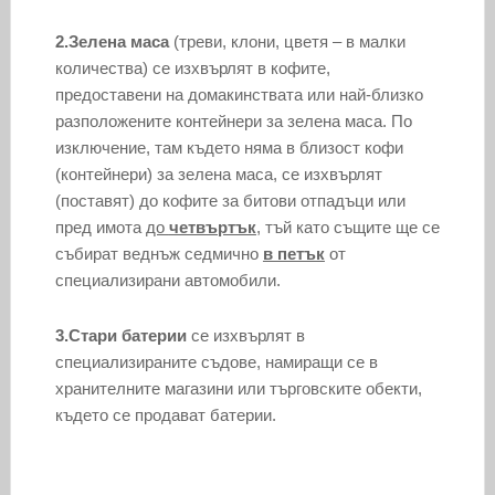
2.
Зелена маса
(треви, клони, цветя – в малки
количества) се изхвърлят в кофите,
предоставени на домакинствата или най-близко
разположените контейнери за зелена маса. По
изключение, там където няма в близост кофи
(контейнери) за зелена маса, се изхвърлят
(поставят) до кофите за битови отпадъци или
пред имота
до
четвъртък
, тъй като същите ще се
събират веднъж седмично
в петък
от
специализирани автомобили.
3.
Стари батерии
се изхвърлят в
специализираните съдове, намиращи се в
хранителните магазини или търговските обекти,
където се продават батерии.