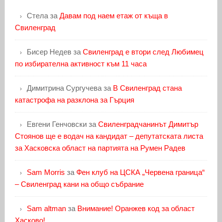
Стела
за
Давам под наем етаж от къща в
Свиленград
Бисер Недев
за
Свиленград е втори след Любимец
по избирателна активност към 11 часа
Димитрина Сургучева
за
В Свиленград стана
катастрофа на разклона за Гърция
Евгени Генчовски
за
Свиленградчанинът Димитър
Стоянов ще е водач на кандидат – депутатската листа
за Хасковска област на партията на Румен Радев
Sam Morris
за
Фен клуб на ЦСКА „Червена граница“
– Свиленград кани на общо събрание
Sam altman
за
Внимание! Оранжев код за област
Хасково!