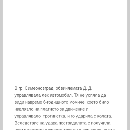
В гр. Симеоновград, обвиняемата Д. Д.
управлявала лек автомобил. Тя не успяла да
види навреме 6-годишното момиче, което било
навлязло на платното за движение и
управлявало тротинетка, и го ударила с колата.
Вследствие на удара пострадалата е получила
несъвместими с живота травми и починала на път