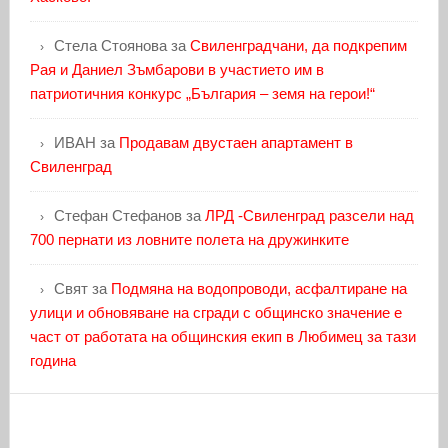
Стела Стоянова
за
Свиленградчани, да подкрепим
Рая и Даниел Зъмбарови в участието им в
патриотичния конкурс „България – земя на герои!“
ИВАН
за
Продавам двустаен апартамент в
Свиленград
Стефан Стефанов
за
ЛРД -Свиленград разсели над
700 пернати из ловните полета на дружинките
Свят
за
Подмяна на водопроводи, асфалтиране на
улици и обновяване на сгради с общинско значение е
част от работата на общинския екип в Любимец за тази
година