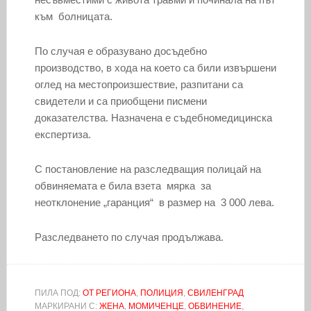
към болницата.
По случая е образувано досъдебно
производство, в хода на което са били извършени
оглед на местопроизшествие, разпитани са
свидетели и са приобщени писмени
доказателства. Назначена е съдебномедицинска
експертиза.
С постановление на разследващия полицай на
обвиняемата е била взета мярка за
неотклонение „гаранция“ в размер на 3 000 лева.
Разследването по случая продължава.
ПИЛА ПОД:
ОТ РЕГИОНА
,
ПОЛИЦИЯ
,
СВИЛЕНГРАД
МАРКИРАНИ С:
ЖЕНА
,
МОМИЧЕНЦЕ
,
ОБВИНЕНИЕ
,