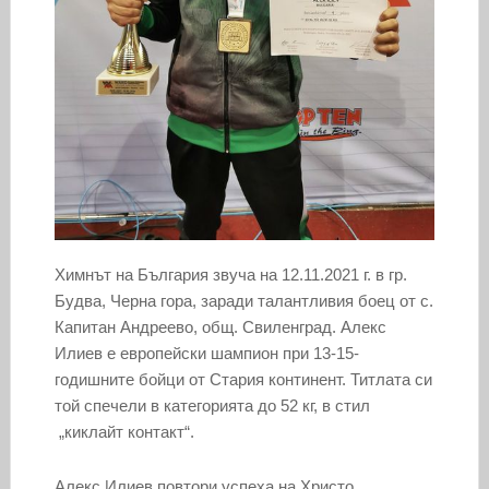
Химнът на България звуча на 12.11.2021 г. в гр.
Будва, Черна гора, заради талантливия боец от с.
Капитан Андреево, общ. Свиленград. Алекс
Илиев е европейски шампион при 13-15-
годишните бойци от Стария континент. Титлата си
той спечели в категорията до 52 кг, в стил
„киклайт контакт“.
Алекс Илиев повтори успеха на Христо