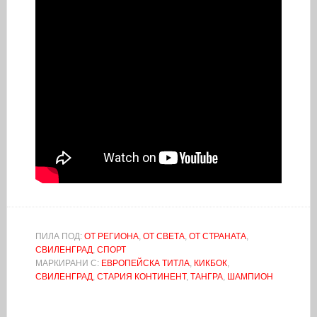
ПИЛА ПОД:
ОТ РЕГИОНА
,
ОТ СВЕТА
,
ОТ СТРАНАТА
,
СВИЛЕНГРАД
,
СПОРТ
МАРКИРАНИ С:
ЕВРОПЕЙСКА ТИТЛА
,
КИКБОК
,
СВИЛЕНГРАД
,
СТАРИЯ КОНТИНЕНТ
,
ТАНГРА
,
ШАМПИОН