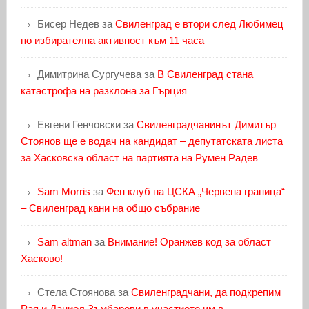
Бисер Недев
за
Свиленград е втори след Любимец
по избирателна активност към 11 часа
Димитрина Сургучева
за
В Свиленград стана
катастрофа на разклона за Гърция
Евгени Генчовски
за
Свиленградчанинът Димитър
Стоянов ще е водач на кандидат – депутатската листа
за Хасковска област на партията на Румен Радев
Sam Morris
за
Фен клуб на ЦСКА „Червена граница“
– Свиленград кани на общо събрание
Sam altman
за
Внимание! Оранжев код за област
Хасково!
Стела Стоянова
за
Свиленградчани, да подкрепим
Рая и Даниел Зъмбарови в участието им в