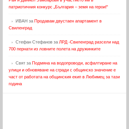
патриотичния конкурс „България – земя на герои!“
ИВАН
за
Продавам двустаен апартамент в
Свиленград
Стефан Стефанов
за
ЛРД -Свиленград разсели над
700 пернати из ловните полета на дружинките
Свят
за
Подмяна на водопроводи, асфалтиране на
улици и обновяване на сгради с общинско значение е
част от работата на общинския екип в Любимец за тази
година