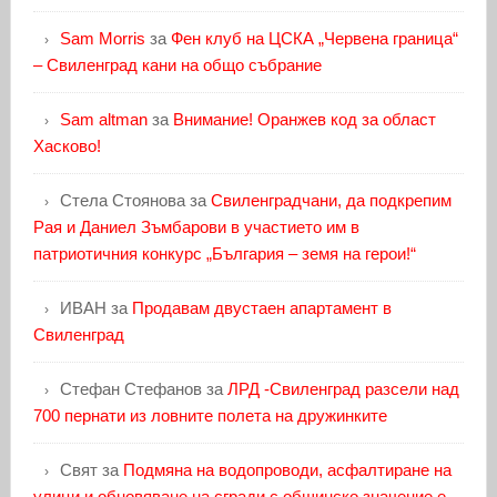
Sam Morris
за
Фен клуб на ЦСКА „Червена граница“
– Свиленград кани на общо събрание
Sam altman
за
Внимание! Оранжев код за област
Хасково!
Стела Стоянова
за
Свиленградчани, да подкрепим
Рая и Даниел Зъмбарови в участието им в
патриотичния конкурс „България – земя на герои!“
ИВАН
за
Продавам двустаен апартамент в
Свиленград
Стефан Стефанов
за
ЛРД -Свиленград разсели над
700 пернати из ловните полета на дружинките
Свят
за
Подмяна на водопроводи, асфалтиране на
улици и обновяване на сгради с общинско значение е