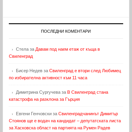
ПОСЛЕДНИ КОМЕНТАРИ
Стела
за
Давам под наем етаж от къща в
Свиленград
Бисер Недев
за
Свиленград е втори след Любимец
по избирателна активност към 11 часа
Димитрина Сургучева
за
В Свиленград стана
катастрофа на разклона за Гърция
Евгени Генчовски
за
Свиленградчанинът Димитър
Стоянов ще е водач на кандидат – депутатската листа
за Хасковска област на партията на Румен Радев