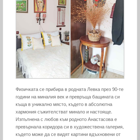
Физичката се прибира в родната Левка през 90-те
години на миналия век и превръща бащината си
къща в уникално място, където в абсолютна
хармония съжителстват минало и настояще.
Изпълнена с любов към родното Анастасова е
превърнала коридора си в художествена галерия,
където може да се видят картини вдъхновени от