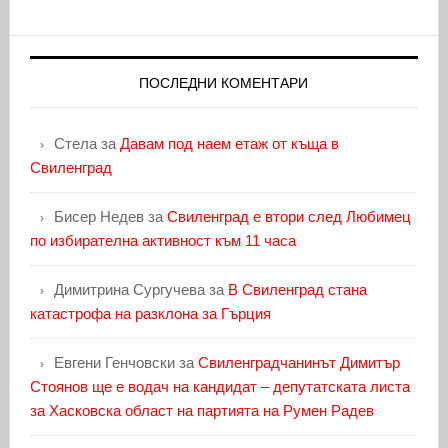
ПОСЛЕДНИ КОМЕНТАРИ
Стела
за
Давам под наем етаж от къща в
Свиленград
Бисер Недев
за
Свиленград е втори след Любимец
по избирателна активност към 11 часа
Димитрина Сургучева
за
В Свиленград стана
катастрофа на разклона за Гърция
Евгени Генчовски
за
Свиленградчанинът Димитър
Стоянов ще е водач на кандидат – депутатската листа
за Хасковска област на партията на Румен Радев