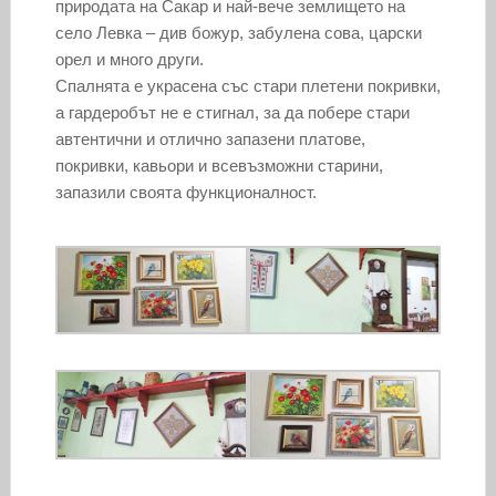
природата на Сакар и най-вече землището на
село Левка – див божур, забулена сова, царски
орел и много други.
Спалнята е украсена със стари плетени покривки,
а гардеробът не е стигнал, за да побере стари
автентични и отлично запазени платове,
покривки, кавьори и всевъзможни старини,
запазили своята функционалност.