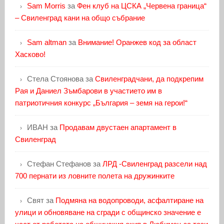
Sam Morris
за
Фен клуб на ЦСКА „Червена граница“
– Свиленград кани на общо събрание
Sam altman
за
Внимание! Оранжев код за област
Хасково!
Стела Стоянова
за
Свиленградчани, да подкрепим
Рая и Даниел Зъмбарови в участието им в
патриотичния конкурс „България – земя на герои!“
ИВАН
за
Продавам двустаен апартамент в
Свиленград
Стефан Стефанов
за
ЛРД -Свиленград разсели над
700 пернати из ловните полета на дружинките
Свят
за
Подмяна на водопроводи, асфалтиране на
улици и обновяване на сгради с общинско значение е