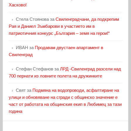
Хасково!
Стела Стоянова
за
Свиленградчани, да подкрепим
Рая и Даниел Зъмбарови в участието им в
патриотичния конкурс „България – земя на герои!“
ИВАН
за
Продавам двустаен апартамент в
Свиленград
Стефан Стефанов
за
ЛРД -Свиленград разсели над
700 пернати из ловните полета на дружинките
Свят
за
Подмяна на водопроводи, асфалтиране на
улици и обновяване на сгради с общинско значение е
част от работата на общинския екип в Любимец за тази
година