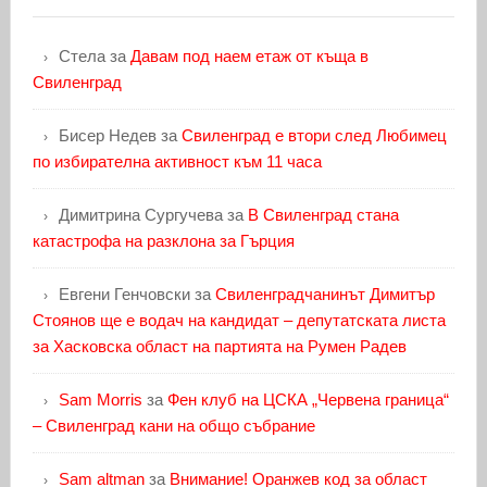
Стела
за
Давам под наем етаж от къща в
Свиленград
Бисер Недев
за
Свиленград е втори след Любимец
по избирателна активност към 11 часа
Димитрина Сургучева
за
В Свиленград стана
катастрофа на разклона за Гърция
Евгени Генчовски
за
Свиленградчанинът Димитър
Стоянов ще е водач на кандидат – депутатската листа
за Хасковска област на партията на Румен Радев
Sam Morris
за
Фен клуб на ЦСКА „Червена граница“
– Свиленград кани на общо събрание
Sam altman
за
Внимание! Оранжев код за област