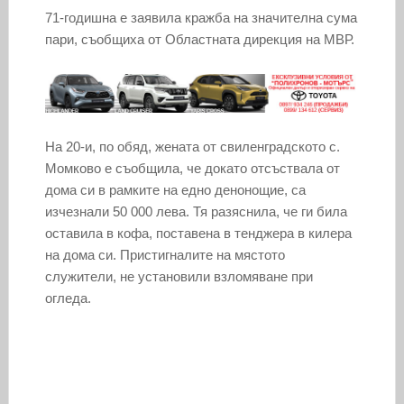
71-годишна е заявила кражба на значителна сума
пари, съобщиха от Областната дирекция на МВР.
На 20-и, по обяд, жената от свиленградското с.
Момково е съобщила, че докато отсъствала от
дома си в рамките на едно денонощие, са
изчезнали 50 000 лева. Тя разяснила, че ги била
оставила в кофа, поставена в тенджера в килера
на дома си. Пристигналите на мястото
служители, не установили взломяване при
огледа.