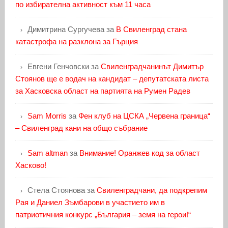
по избирателна активност към 11 часа
Димитрина Сургучева
за
В Свиленград стана
катастрофа на разклона за Гърция
Евгени Генчовски
за
Свиленградчанинът Димитър
Стоянов ще е водач на кандидат – депутатската листа
за Хасковска област на партията на Румен Радев
Sam Morris
за
Фен клуб на ЦСКА „Червена граница“
– Свиленград кани на общо събрание
Sam altman
за
Внимание! Оранжев код за област
Хасково!
Стела Стоянова
за
Свиленградчани, да подкрепим
Рая и Даниел Зъмбарови в участието им в
патриотичния конкурс „България – земя на герои!“