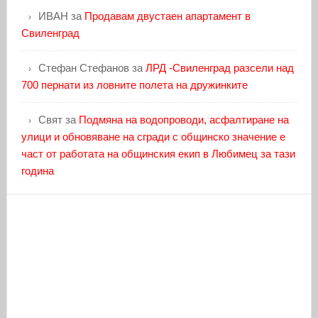
ИВАН
за
Продавам двустаен апартамент в
Свиленград
Стефан Стефанов
за
ЛРД -Свиленград разсели над
700 пернати из ловните полета на дружинките
Свят
за
Подмяна на водопроводи, асфалтиране на
улици и обновяване на сгради с общинско значение е
част от работата на общинския екип в Любимец за тази
година