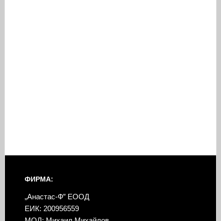
ФИРМА:
„Анастас-Ф” ЕООД
ЕИК: 200956559
МОЛ: Михаил Михайлов