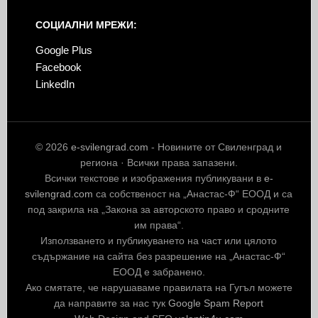
СОЦИАЛНИ МРЕЖИ:
Google Plus
Facebook
LinkedIn
© 2026
e-svilengrad.com
- Новините от Свиленград и
региона · Всички права запазени.
Всички текстове и изображения публикувани в
e-
svilengrad.com
са собственост на „Анастас-Ф“ ЕООД и са
под закрила на „Закона за авторското право и сродните
им права“.
Използването и публикуването на част или цялото
съдържание на сайта без разрешение на „Анастас-Ф“
ЕООД е забранено.
Ако смятате, че нарушаваме правилата на Гугъл можете
да направите за нас тук
Google Spam Report