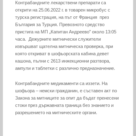
Контрабандните лекарствени препарати са
открити на 25.06.2022 г. в товарен микробус с
турска регистрация, на път от Франция през
България за Турция. Превозното средство
пристига на МП „Капитан Андреево” около 13:05
часа. Дежурните митнически служители
извършват щателна митническа проверка, при
която откриват в шофьорската кабина девет
кашона, пълни с 2613 инжекционни разтвора,
ампули и таблетки с различно предназначение.
Контрабандните медикаменти са иззети. На
шофьора – немски гражданин, е съставен акт по
Закона за митниците за опит да бъдат пренесени
стоки през държавната граница без знанието и
разрешението на митническите органи.