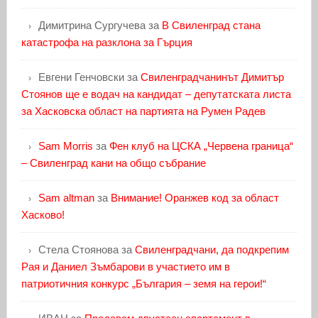
Димитрина Сургучева
за
В Свиленград стана
катастрофа на разклона за Гърция
Евгени Генчовски
за
Свиленградчанинът Димитър
Стоянов ще е водач на кандидат – депутатската листа
за Хасковска област на партията на Румен Радев
Sam Morris
за
Фен клуб на ЦСКА „Червена граница“
– Свиленград кани на общо събрание
Sam altman
за
Внимание! Оранжев код за област
Хасково!
Стела Стоянова
за
Свиленградчани, да подкрепим
Рая и Даниел Зъмбарови в участието им в
патриотичния конкурс „България – земя на герои!“