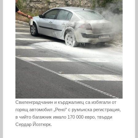
Свиленградчанин и кърджалиец са избягали от
горящ автомобил „Рено“ с румънска регистрация,
в чийто багажник имало 170 000 евро, твърди
Сердар Йозтюрк.