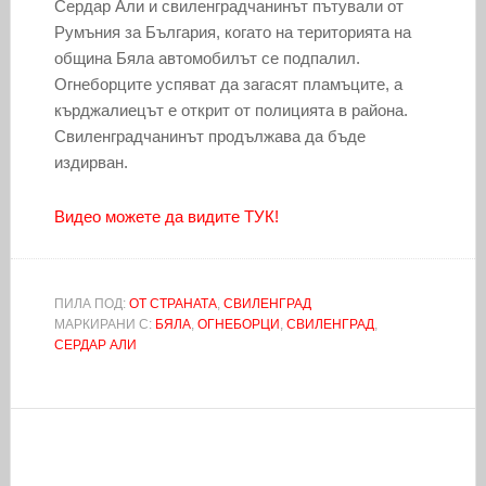
Сердар Али и свиленградчанинът пътували от
Румъния за България, когато на територията на
община Бяла автомобилът се подпалил.
Огнеборците успяват да загасят пламъците, а
кърджалиецът е открит от полицията в района.
Свиленградчанинът продължава да бъде
издирван.
Видео можете да видите ТУК!
ПИЛА ПОД:
ОТ СТРАНАТА
,
СВИЛЕНГРАД
МАРКИРАНИ С:
БЯЛА
,
ОГНЕБОРЦИ
,
СВИЛЕНГРАД
,
СЕРДАР АЛИ