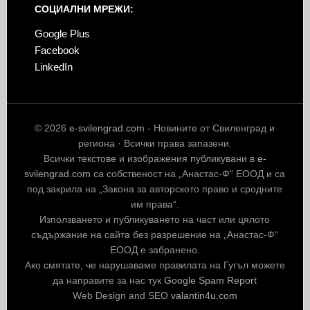
СОЦИАЛНИ МРЕЖИ:
Google Plus
Facebook
LinkedIn
© 2026
e-svilengrad.com
- Новините от Свиленград и
региона · Всички права запазени.
Всички текстове и изображения публикувани в
e-
svilengrad.com
са собственост на „Анастас-Ф“ ЕООД и са
под закрила на „Закона за авторското право и сродните
им права“.
Използването и публикуването на част или цялото
съдържание на сайта без разрешение на „Анастас-Ф“
ЕООД е забранено.
Ако смятате, че нарушаваме правилата на Гугъл можете
да направите за нас тук
Google Spam Report
Web Design and SEO
valantin4u.com