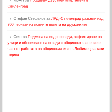
ИВАН
за
Продавам двустаен апартамент в
Свиленград
Стефан Стефанов
за
ЛРД -Свиленград разсели над
700 пернати из ловните полета на дружинките
Свят
за
Подмяна на водопроводи, асфалтиране на
улици и обновяване на сгради с общинско значение е
част от работата на общинския екип в Любимец за тази
година