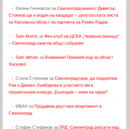
Евгени Генчовски
за
Свиленградчанинът Димитър
Стоянов ще е водач на кандидат – депутатската листа
за Хасковска област на партията на Румен Радев
Sam Morris
за
Фен клуб на ЦСКА „Червена граница“
– Свиленград кани на общо събрание
Sam altman
за
Внимание! Оранжев код за област
Хасково!
Стела Стоянова
за
Свиленградчани, да подкрепим
Рая и Даниел Зъмбарови в участието им в
патриотичния конкурс „България – земя на герои!“
ИВАН
за
Продавам двустаен апартамент в
Свиленград
Стефан Стефанов
за
ЛРД -Свиленград разсели над