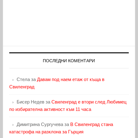
ПОСЛЕДНИ КОМЕНТАРИ
Стела
за
Давам под наем етаж от къща в
Свиленград
Бисер Недев
за
Свиленград е втори след Любимец
по избирателна активност към 11 часа
Димитрина Сургучева
за
В Свиленград стана
катастрофа на разклона за Гърция