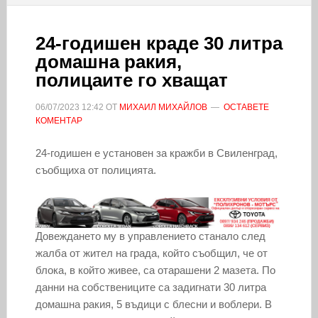
24-годишен краде 30 литра
домашна ракия,
полицаите го хващат
06/07/2023
12:42
ОТ
МИХАИЛ МИХАЙЛОВ
ОСТАВЕТЕ
КОМЕНТАР
24-годишен е установен за кражби в Свиленград,
съобщиха от полицията.
Довеждането му в управлението станало след
жалба от жител на града, който съобщил, че от
блока, в който живее, са отарашени 2 мазета. По
данни на собствениците са задигнати 30 литра
домашна ракия, 5 въдици с блесни и воблери. В