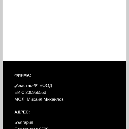
ФИРМА:
„Анастас-Ф” ЕООД
ЕИК: 200956559
МОЛ: Михаил Михайлов
АДРЕС:
България