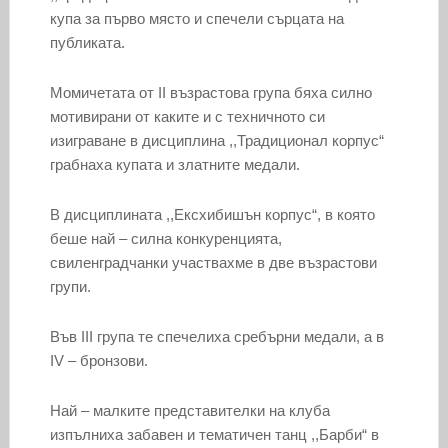
купа за първо място и спечели сърцата на
публиката.
Момичетата от II възрастова група бяха силно
мотивирани от каките и с техничното си
изиграване в дисциплина ,,Традиционал корпус“
грабнаха купата и златните медали.
В дисциплината ,,Ексхибишън корпус“, в която
беше най – силна конкуренцията,
свиленградчанки участвахме в две възрастови
групи.
Във III група те спечелиха сребърни медали, а в
IV – бронзови.
Най – малките представителки на клуба
изпълниха забавен и тематичен танц ,,Барби“ в