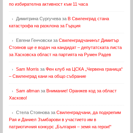
по избирателна активност към 11 часа
Димитрина Сургучева
за
В Свиленград стана
катастрофа на разклона за Гърция
Евгени Генчовски
за
Свиленградчанинът Димитър
Стоянов ще е водач на кандидат – депутатската листа
за Хасковска област на партията на Румен Радев
Sam Morris
за
Фен клуб на ЦСКА „Червена граница“
– Свиленград кани на общо събрание
Sam altman
за
Внимание! Оранжев код за област
Хасково!
Стела Стоянова
за
Свиленградчани, да подкрепим
Рая и Даниел Зъмбарови в участието им в
патриотичния конкурс „България – земя на герои!“