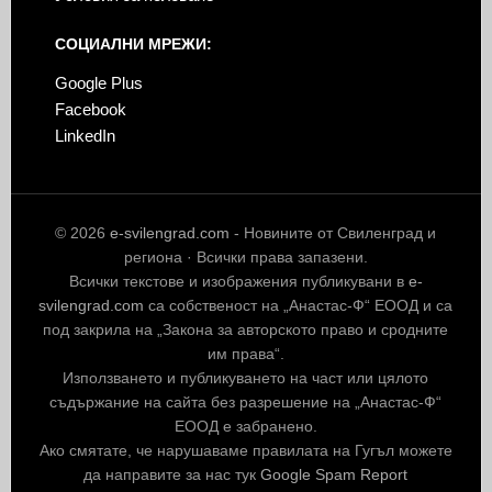
СОЦИАЛНИ МРЕЖИ:
Google Plus
Facebook
LinkedIn
© 2026
e-svilengrad.com
- Новините от Свиленград и
региона · Всички права запазени.
Всички текстове и изображения публикувани в
e-
svilengrad.com
са собственост на „Анастас-Ф“ ЕООД и са
под закрила на „Закона за авторското право и сродните
им права“.
Използването и публикуването на част или цялото
съдържание на сайта без разрешение на „Анастас-Ф“
ЕООД е забранено.
Ако смятате, че нарушаваме правилата на Гугъл можете
да направите за нас тук
Google Spam Report