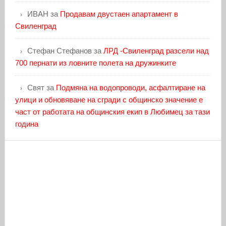
ИВАН
за
Продавам двустаен апартамент в
Свиленград
Стефан Стефанов
за
ЛРД -Свиленград разсели над
700 пернати из ловните полета на дружинките
Свят
за
Подмяна на водопроводи, асфалтиране на
улици и обновяване на сгради с общинско значение е
част от работата на общинския екип в Любимец за тази
година