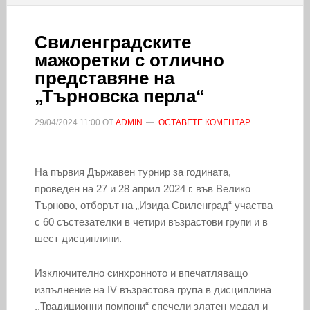
Свиленградските
мажоретки с отлично
представяне на
„Търновска перла“
29/04/2024
11:00
ОТ
ADMIN
ОСТАВЕТЕ КОМЕНТАР
На първия Държавен турнир за годината,
проведен на 27 и 28 април 2024 г. във Велико
Търново, отборът на „Изида Свиленград“ участва
с 60 състезателки в четири възрастови групи и в
шест дисциплини.
Изключително синхронното и впечатляващо
изпълнение на IV възрастова група в дисциплина
,,Традиционни помпони“ спечели златен медал и