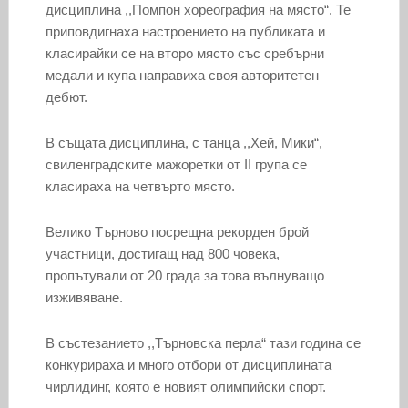
дисциплина ,,Помпон хореография на място“. Те
приповдигнаха настроението на публиката и
класирайки се на второ място със сребърни
медали и купа направиха своя авторитетен
дебют.
В същата дисциплина, с танца ,,Хей, Мики“,
свиленградските мажоретки от II група се
класираха на четвърто място.
Велико Търново посрещна рекорден брой
участници, достигащ над 800 човека,
пропътували от 20 града за това вълнуващо
изживяване.
В състезанието ,,Търновска перла“ тази година се
конкурираха и много отбори от дисциплината
чирлидинг, която е новият олимпийски спорт.