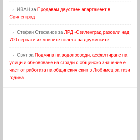
ИВАН
за
Продавам двустаен апартамент в
Свиленград
Стефан Стефанов
за
ЛРД -Свиленград разсели над
700 пернати из ловните полета на дружинките
Свят
за
Подмяна на водопроводи, асфалтиране на
улици и обновяване на сгради с общинско значение е
част от работата на общинския екип в Любимец за тази
година