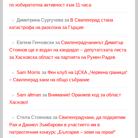
по избирателна активност към 11 часа
Димитрина Сургучева
за
В Свиленград стана
катастрофа на разклона за Гърция
Евгени Генчовски
за
Свиленградчанинът Димитър
Стоянов ще е водач на кандидат – депутатската листа
за Хасковска област на партията на Румен Радев
Sam Morris
за
Фен клуб на ЦСКА „Червена граница“
– Свиленград кани на общо събрание
Sam altman
за
Внимание! Оранжев код за област
Хасково!
Стела Стоянова
за
Свиленградчани, да подкрепим
Рая и Даниел Зъмбарови в участието им в
патриотичния конкурс „България – земя на герои!“