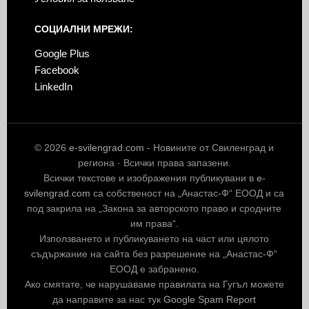
СОЦИАЛНИ МРЕЖИ:
Google Plus
Facebook
LinkedIn
© 2026
e-svilengrad.com
- Новините от Свиленград и
региона · Всички права запазени.
Всички текстове и изображения публикувани в
e-
svilengrad.com
са собственост на „Анастас-Ф“ ЕООД и са
под закрила на „Закона за авторското право и сродните
им права“.
Използването и публикуването на част или цялото
съдържание на сайта без разрешение на „Анастас-Ф“
ЕООД е забранено.
Ако смятате, че нарушаваме правилата на Гугъл можете
да направите за нас тук
Google Spam Report