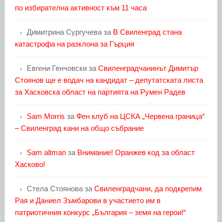
по избирателна активност към 11 часа
Димитрина Сургучева
за
В Свиленград стана
катастрофа на разклона за Гърция
Евгени Генчовски
за
Свиленградчанинът Димитър
Стоянов ще е водач на кандидат – депутатската листа
за Хасковска област на партията на Румен Радев
Sam Morris
за
Фен клуб на ЦСКА „Червена граница“
– Свиленград кани на общо събрание
Sam altman
за
Внимание! Оранжев код за област
Хасково!
Стела Стоянова
за
Свиленградчани, да подкрепим
Рая и Даниел Зъмбарови в участието им в
патриотичния конкурс „България – земя на герои!“