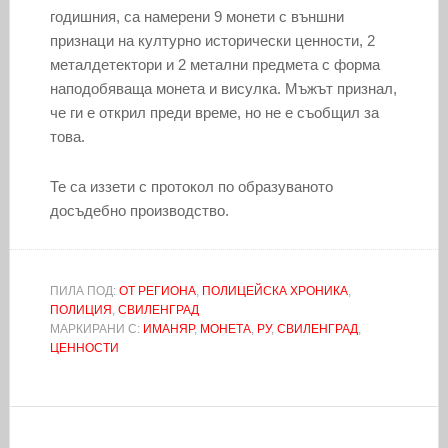
годишния, са намерени 9 монети с външни
признаци на културно исторически ценности, 2
металдетектори и 2 метални предмета с форма
наподобяваща монета и висулка. Мъжът признал,
че ги е открил преди време, но не е съобщил за
това.
Те са иззети с протокол по образуваното
досъдебно производство.
ПИЛА ПОД:
ОТ РЕГИОНА
,
ПОЛИЦЕЙСКА ХРОНИКА
,
ПОЛИЦИЯ
,
СВИЛЕНГРАД
МАРКИРАНИ С:
ИМАНЯР
,
МОНЕТА
,
РУ
,
СВИЛЕНГРАД
,
ЦЕННОСТИ