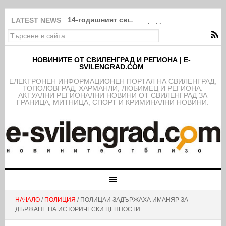
14-годишният свиленградчанин Атанас Ванг
LATEST NEWS
НОВИНИТЕ ОТ СВИЛЕНГРАД И РЕГИОНА | E-
SVILENGRAD.COM
EЛЕКТРОНЕН ИНФОРМАЦИОНЕН ПОРТАЛ НА СВИЛЕНГРАД,
ТОПОЛОВГРАД, ХАРМАНЛИ, ЛЮБИМЕЦ И РЕГИОНА.
АКТУАЛНИ РЕГИОНАЛНИ НОВИНИ ОТ СВИЛЕНГРАД ЗА
ГРАНИЦА, МИТНИЦА, СПОРТ И КРИМИНАЛНИ НОВИНИ.
НАЧАЛО
/
ПОЛИЦИЯ
/ ПОЛИЦАИ ЗАДЪРЖАХА ИМАНЯР ЗА
ДЪРЖАНЕ НА ИСТОРИЧЕСКИ ЦЕННОСТИ