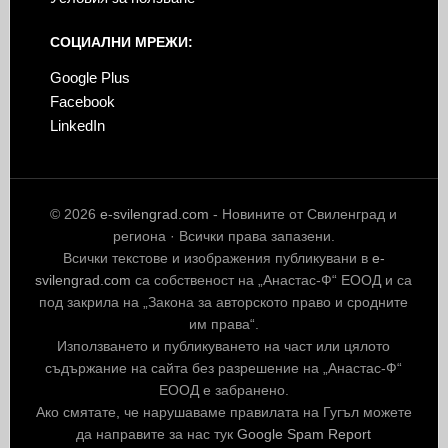
СОЦИАЛНИ МРЕЖИ:
Google Plus
Facebook
LinkedIn
© 2026
e-svilengrad.com
- Новините от Свиленград и
региона · Всички права запазени.
Всички текстове и изображения публикувани в
e-
svilengrad.com
са собственост на „Анастас-Ф“ ЕООД и са
под закрила на „Закона за авторското право и сродните
им права“.
Използването и публикуването на част или цялото
съдържание на сайта без разрешение на „Анастас-Ф“
ЕООД е забранено.
Ако смятате, че нарушаваме правилата на Гугъл можете
да направите за нас тук
Google Spam Report