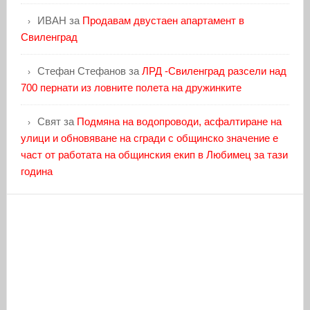
ИВАН
за
Продавам двустаен апартамент в
Свиленград
Стефан Стефанов
за
ЛРД -Свиленград разсели над
700 пернати из ловните полета на дружинките
Свят
за
Подмяна на водопроводи, асфалтиране на
улици и обновяване на сгради с общинско значение е
част от работата на общинския екип в Любимец за тази
година