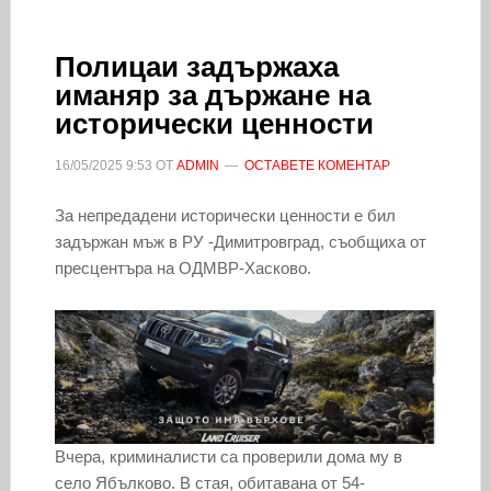
Полицаи задържаха
иманяр за държане на
исторически ценности
16/05/2025
9:53
ОТ
ADMIN
ОСТАВЕТЕ КОМЕНТАР
За непредадени исторически ценности е бил
задържан мъж в РУ -Димитровград, съобщиха от
пресцентъра на ОДМВР-Хасково.
Вчера, криминалисти са проверили дома му в
село Ябълково. В стая, обитавана от 54-