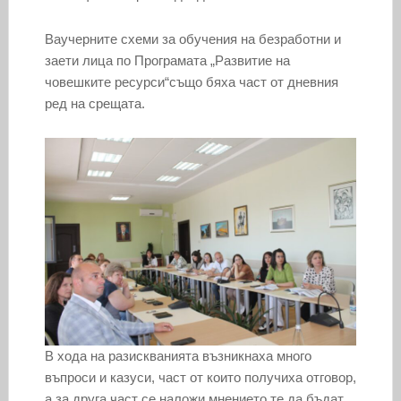
Ваучерните схеми за обучения на безработни и
заети лица по Програмата „Развитие на
човешките ресурси“също бяха част от дневния
ред на срещата.
В хода на разискванията възникнаха много
въпроси и казуси, част от които получиха отговор,
а за друга част се наложи мнението те да бъдат