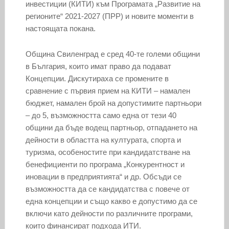
инвестиции (КИТИ) към Програмата „Развитие на
регионите“ 2021-2027 (ПРР) и новите моменти в
настоящата покана.
Община Свиленград е сред 40-те големи общини
в България, които имат право да подават
Концепции. Дискутираха се промените в
сравнение с първия прием на КИТИ – намален
бюджет, намален брой на допустимите партньори
– до 5, възможността само една от тези 40
общини да бъде водещ партньор, отпадането на
дейности в областта на културата, спорта и
туризма, особеностите при кандидатстване на
бенефициенти по програма „Конкурентност и
иновации в предприятията“ и др. Обсъди се
възможността да се кандидатства с повече от
една концепции и също какво е допустимо да се
включи като дейности по различните програми,
които финансират подхода ИТИ.