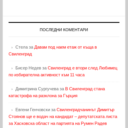
ПОСЛЕДНИ КОМЕНТАРИ
Стела
за
Давам под наем етаж от къща в
Свиленград
Бисер Недев
за
Свиленград е втори след Любимец
по избирателна активност към 11 часа
Димитрина Сургучева
за
В Свиленград стана
катастрофа на разклона за Гърция
Евгени Генчовски
за
Свиленградчанинът Димитър
Стоянов ще е водач на кандидат – депутатската листа
за Хасковска област на партията на Румен Радев