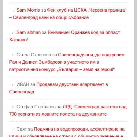
Sam Morris
за
Фен клуб на ЦСКА „Червена граница“
– Свиленград кани на общо събрание
Sam altman
за
Внимание! Оранжев код за област
Хасково!
Стела Стоянова
за
Свиленградчани, да подкрепим
Рая и Даниел Зъмбарови в участието им в
патриотичния конкурс „България – земя на герои!“
ИВАН
за
Продавам двустаен апартамент в
Свиленград
Стефан Стефанов
за
ЛРД -Свиленград разсели над
700 пернати из ловните полета на дружинките
Свят
за
Подмяна на водопроводи, асфалтиране на
улици и обновяване на сгради с общинско значение е