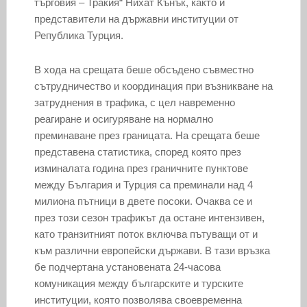
търговия – Тракия“ Нихат Кънък, както и
представители на държавни институции от
Република Турция.
В хода на срещата беше обсъдено съвместно
сътрудничество и координация при възникване на
затруднения в трафика, с цел навременно
реагиране и осигуряване на нормално
преминаване през границата. На срещата беше
представена статистика, според която през
изминалата година през граничните пунктове
между България и Турция са преминали над 4
милиона пътници в двете посоки. Очаква се и
през този сезон трафикът да остане интензивен,
като транзитният поток включва пътуващи от и
към различни европейски държави. В тази връзка
бе подчертана установената 24-часова
комуникация между българските и турските
институции, която позволява своевременна