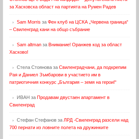
за Хасковска област на партията на Румен Радев
Sam Morris
за
Фен клуб на ЦСКА „Червена граница“
– Свиленград кани на общо събрание
Sam altman
за
Внимание! Оранжев код за област
Хасково!
Стела Стоянова
за
Свиленградчани, да подкрепим
Рая и Даниел Зъмбарови в участието им в
патриотичния конкурс „България – земя на герои!“
ИВАН
за
Продавам двустаен апартамент в
Свиленград
Стефан Стефанов
за
ЛРД -Свиленград разсели над
700 пернати из ловните полета на дружинките