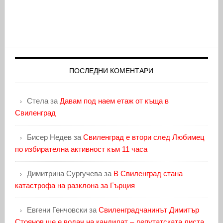
ПОСЛЕДНИ КОМЕНТАРИ
Стела
за
Давам под наем етаж от къща в
Свиленград
Бисер Недев
за
Свиленград е втори след Любимец
по избирателна активност към 11 часа
Димитрина Сургучева
за
В Свиленград стана
катастрофа на разклона за Гърция
Евгени Генчовски
за
Свиленградчанинът Димитър
Стоянов ще е водач на кандидат – депутатската листа