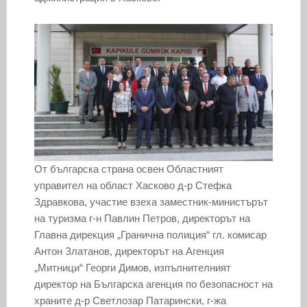
От българска страна освен Областният
управител на област Хасково д-р Стефка
Здравкова, участие взеха заместник-министърът
на туризма г-н Павлин Петров, директорът на
Главна дирекция „Гранична полиция“ гл. комисар
Антон Златанов, директорът на Агенция
„Митници“ Георги Димов, изпълнителният
директор на Българска агенция по безопасност на
храните д-р Светлозар Патарински, г-жа