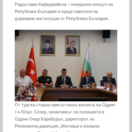
Радослава Кафеджийска – генерален консул на
Република България и представители на
държавни институции от Република България.
От турска страна присъстваха валията на Одрин
г-н Юнус Сезер, началникът на полицията в
Одрин Онур Карабурун, директорът на
Регионална дирекция „Митници и външна