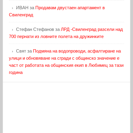
ИВАН
за
Продавам двустаен апартамент в
Свиленград
Стефан Стефанов
за
ЛРД -Свиленград разсели над
700 пернати из ловните полета на дружинките
Свят
за
Подмяна на водопроводи, асфалтиране на
улици и обновяване на сгради с общинско значение е
част от работата на общинския екип в Любимец за тази
година