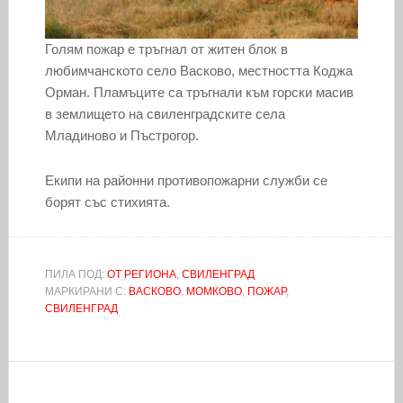
Голям пожар е тръгнал от житен блок в
любимчанското село Васково, местността Коджа
Орман. Пламъците са тръгнали към горски масив
в землището на свиленградските села
Младиново и Пъстрогор.
Екипи на районни противопожарни служби се
борят със стихията.
ПИЛА ПОД:
ОТ РЕГИОНА
,
СВИЛЕНГРАД
МАРКИРАНИ С:
ВАСКОВО
,
МОМКОВО
,
ПОЖАР
,
СВИЛЕНГРАД