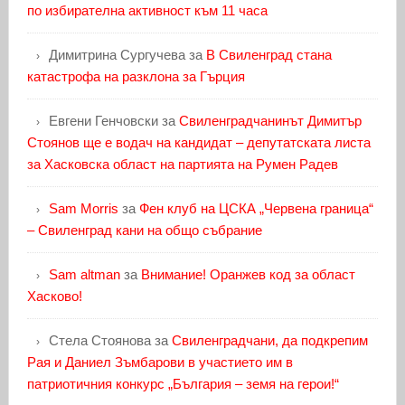
по избирателна активност към 11 часа
Димитрина Сургучева
за
В Свиленград стана
катастрофа на разклона за Гърция
Евгени Генчовски
за
Свиленградчанинът Димитър
Стоянов ще е водач на кандидат – депутатската листа
за Хасковска област на партията на Румен Радев
Sam Morris
за
Фен клуб на ЦСКА „Червена граница“
– Свиленград кани на общо събрание
Sam altman
за
Внимание! Оранжев код за област
Хасково!
Стела Стоянова
за
Свиленградчани, да подкрепим
Рая и Даниел Зъмбарови в участието им в
патриотичния конкурс „България – земя на герои!“