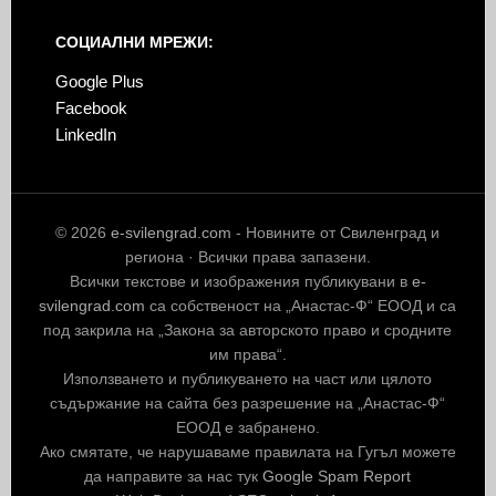
СОЦИАЛНИ МРЕЖИ:
Google Plus
Facebook
LinkedIn
© 2026
e-svilengrad.com
- Новините от Свиленград и
региона · Всички права запазени.
Всички текстове и изображения публикувани в
e-
svilengrad.com
са собственост на „Анастас-Ф“ ЕООД и са
под закрила на „Закона за авторското право и сродните
им права“.
Използването и публикуването на част или цялото
съдържание на сайта без разрешение на „Анастас-Ф“
ЕООД е забранено.
Ако смятате, че нарушаваме правилата на Гугъл можете
да направите за нас тук
Google Spam Report