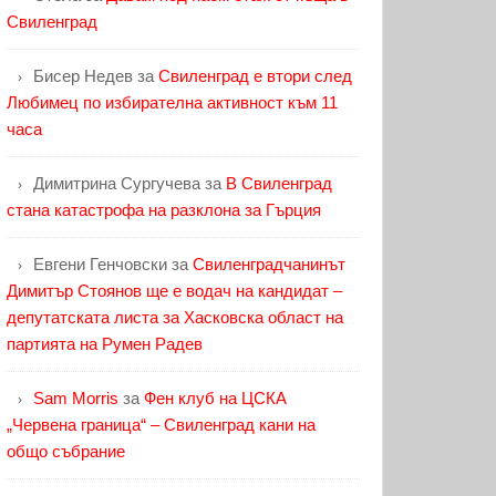
Свиленград
Бисер Недев
за
Свиленград е втори след
Любимец по избирателна активност към 11
часа
Димитрина Сургучева
за
В Свиленград
стана катастрофа на разклона за Гърция
Евгени Генчовски
за
Свиленградчанинът
Димитър Стоянов ще е водач на кандидат –
депутатската листа за Хасковска област на
партията на Румен Радев
Sam Morris
за
Фен клуб на ЦСКА
„Червена граница“ – Свиленград кани на
общо събрание