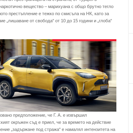
 наркотично вещество – марихуана с общо брутно тегло
ното престъпление е тежко по смисъла на НК, като за
е „лишаване от свобода“ от 10 до 15 години и „глоба“
овано предположение, че Г. А. е извършил
ският окръжен съд е приел, че за времето на действие
нение „задържане под стража“ е намалял интензитета на