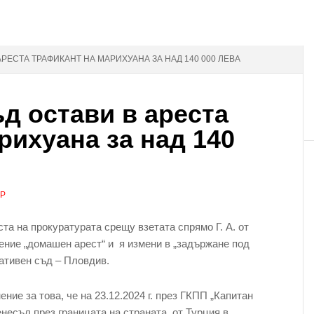
РЕСТА ТРАФИКАНТ НА МАРИХУАНА ЗА НАД 140 000 ЛЕВА
д остави в ареста
рихуана за над 140
АР
а на прокуратурата срещу взетата спрямо Г. А. от
ение „домашен арест“ и я измени в „задържане под
ативен съд – Пловдив.
ние за това, че на 23.12.2024 г. през ГКПП „Капитан
есъл през границата на страната, от Турция в