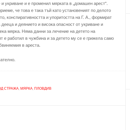
и укриване и е променил мярката в „домашен арест“.
риеме, че това е така тъй като установеният по делото
, конспиративността и упоритостта на Г. А., формират
 дееца и деянието и висока опасност от укриване и
ека мярка. Няма данни за лечение на детето на
т е работил в чужбина и за детето му се е грижела само
бвиняемия в ареста.
ателно.
ОД СТРАЖА
,
МЯРКА
,
ПЛОВДИВ