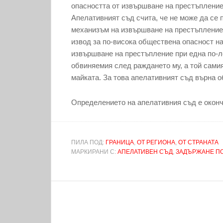
опасността от извършване на престъпление 
Апелативният съд счита, че не може да се п
механизъм на извършване на престъплението
извод за по-висока обществена опасност на
извършване на престъпление при една по-л
обвиняемия след раждането му, а той самия
майката. За това апелативният съд върна о
Определението на апелативния съд е оконч
ПИЛА ПОД:
ГРАНИЦА
,
ОТ РЕГИОНА
,
ОТ СТРАНАТА
МАРКИРАНИ С:
АПЕЛАТИВЕН СЪД
,
ЗАДЪРЖАНЕ П