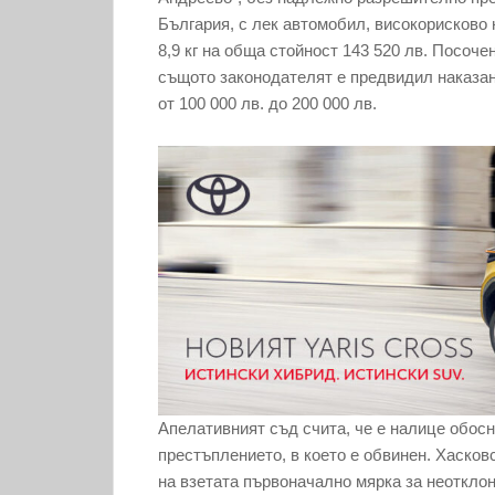
България, с лек автомобил, високорисково
8,9 кг на обща стойност 143 520 лв. Посоче
същото законодателят е предвидил наказани
от 100 000 лв. до 200 000 лв.
Апелативният съд счита, че е налице обосн
престъплението, в което е обвинен. Хасков
на взетата първоначално мярка за неоткло