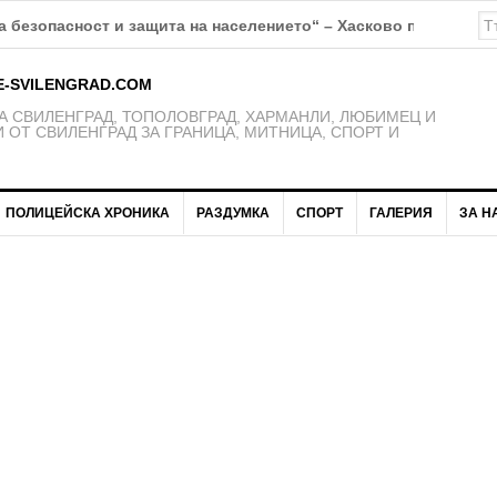
 безопасност и защита на населението“ – Хасково предупрежд
E-SVILENGRAD.COM
 СВИЛЕНГРАД, ТОПОЛОВГРАД, ХАРМАНЛИ, ЛЮБИМЕЦ И
 ОТ СВИЛЕНГРАД ЗА ГРАНИЦА, МИТНИЦА, СПОРТ И
ПОЛИЦЕЙСКА ХРОНИКА
РАЗДУМКА
СПОРТ
ГАЛЕРИЯ
ЗА Н