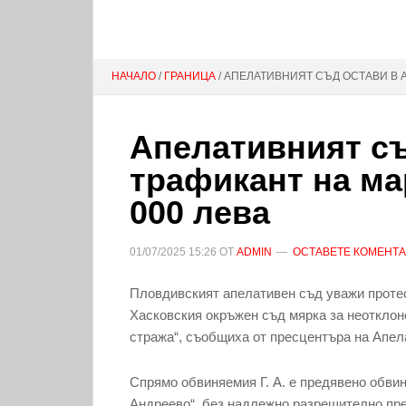
НАЧАЛО
/
ГРАНИЦА
/ АПЕЛАТИВНИЯТ СЪД ОСТАВИ В А
Апелативният съ
трафикант на ма
000 лева
01/07/2025
15:26
ОТ
ADMIN
ОСТАВЕТЕ КОМЕНТ
Пловдивският апелативен съд уважи протест
Хасковския окръжен съд мярка за неотклон
стража“, съобщиха от пресцентъра на Апел
Спрямо обвиняемия Г. А. е предявено обвине
Андреево“, без надлежно разрешително прен