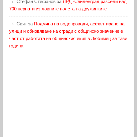
Стефан Стефанов
за
ЛРД -Свиленград разсели над
700 пернати из ловните полета на дружинките
Свят
за
Подмяна на водопроводи, асфалтиране на
улици и обновяване на сгради с общинско значение е
част от работата на общинския екип в Любимец за тази
година