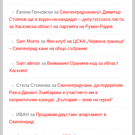
Евгени Генчовски
за
Свиленградчанинът Димитър
Стоянов ще е водач на кандидат – депутатската листа
за Хасковска област на партията на Румен Радев
Sam Morris
за
Фен клуб на ЦСКА „Червена граница“
– Свиленград кани на общо събрание
Sam altman
за
Внимание! Оранжев код за област
Хасково!
Стела Стоянова
за
Свиленградчани, да подкрепим
Рая и Даниел Зъмбарови в участието им в
патриотичния конкурс „България – земя на герои!“
ИВАН
за
Продавам двустаен апартамент в
Свиленград