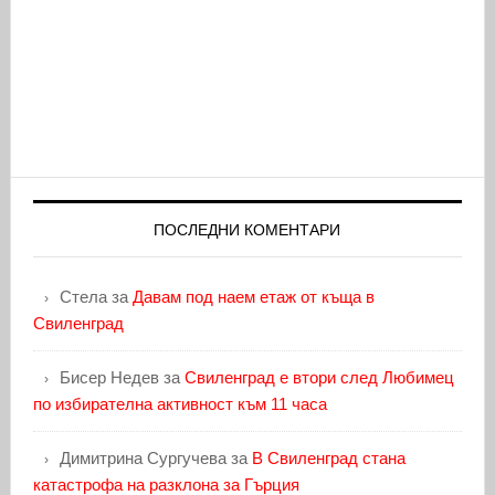
ПОСЛЕДНИ КОМЕНТАРИ
Стела
за
Давам под наем етаж от къща в
Свиленград
Бисер Недев
за
Свиленград е втори след Любимец
по избирателна активност към 11 часа
Димитрина Сургучева
за
В Свиленград стана
катастрофа на разклона за Гърция