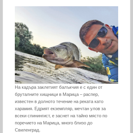
На кадъра заклетият балъкчия е с един от
бруталните хищници в Марица – распер,
известен в долното течение на реката като
харамия. Едрият екземпляр, мечтан улов за
всеки спинингист, е заснет на тайно място по
поречието на Марица, много близо до
Свиленград.