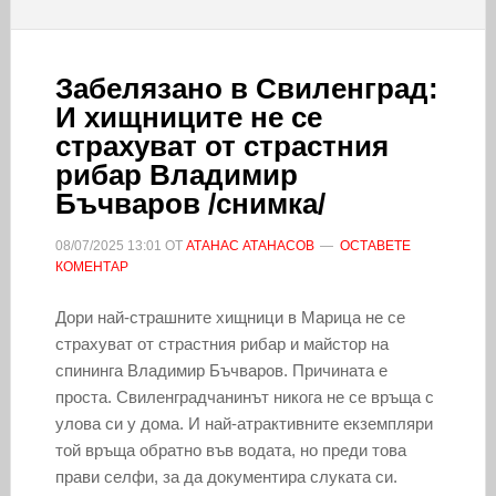
Забелязано в Свиленград:
И хищниците не се
страхуват от страстния
рибар Владимир
Бъчваров /снимка/
08/07/2025
13:01
ОТ
АТАНАС АТАНАСОВ
ОСТАВЕТЕ
КОМЕНТАР
Дори най-страшните хищници в Марица не се
страхуват от страстния рибар и майстор на
спининга Владимир Бъчваров. Причината е
проста. Свиленградчанинът никога не се връща с
улова си у дома. И най-атрактивните екземпляри
той връща обратно във водата, но преди това
прави селфи, за да документира слуката си.