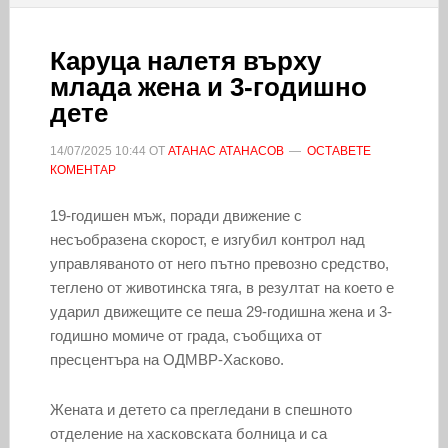
Каруца налетя върху
млада жена и 3-годишно
дете
14/07/2025
10:44
ОТ
АТАНАС АТАНАСОВ
ОСТАВЕТЕ
КОМЕНТАР
19-годишен мъж, поради движение с
несъобразена скорост, е изгубил контрол над
управляваното от него пътно превозно средство,
теглено от животинска тяга, в резултат на което е
ударил движещите се пеша 29-годишна жена и 3-
годишно момиче от града, съобщиха от
пресцентъра на ОДМВР-Хасково.
Жената и детето са прегледани в спешното
отделение на хасковската болница и са