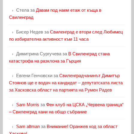
Стела
за
Давам под наем етаж от къща в
Свиленград
Бисер Недев
за
Свиленград е втори след Любимец
по избирателна активност към 11 часа
Димитрина Сургучева
за
В Свиленград стана
катастрофа на разклона за Гърция
Евгени Генчовски
за
Свиленградчанинът Димитър
Стоянов ще е водач на кандидат – депутатската листа
за Хасковска област на партията на Румен Радев
Sam Morris
за
Фен клуб на ЦСКА „Червена граница“
– Свиленград кани на общо събрание
Sam altman
за
Внимание! Оранжев код за област
Хасково!