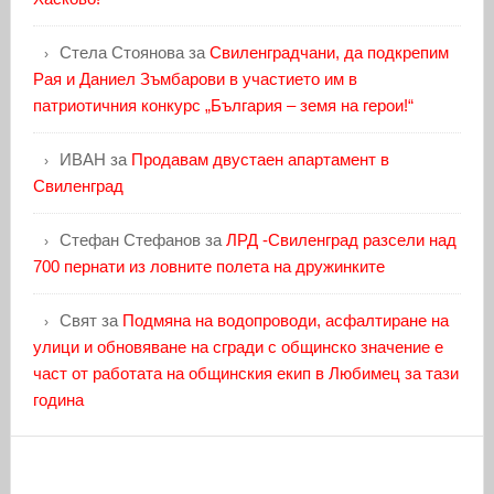
Стела Стоянова
за
Свиленградчани, да подкрепим
Рая и Даниел Зъмбарови в участието им в
патриотичния конкурс „България – земя на герои!“
ИВАН
за
Продавам двустаен апартамент в
Свиленград
Стефан Стефанов
за
ЛРД -Свиленград разсели над
700 пернати из ловните полета на дружинките
Свят
за
Подмяна на водопроводи, асфалтиране на
улици и обновяване на сгради с общинско значение е
част от работата на общинския екип в Любимец за тази
година