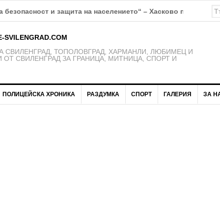
К Свиленград – 1921 получават нови екипи
E-SVILENGRAD.COM
 СВИЛЕНГРАД, ТОПОЛОВГРАД, ХАРМАНЛИ, ЛЮБИМЕЦ И
 ОТ СВИЛЕНГРАД ЗА ГРАНИЦА, МИТНИЦА, СПОРТ И
ПОЛИЦЕЙСКА ХРОНИКА
РАЗДУМКА
СПОРТ
ГАЛЕРИЯ
ЗА Н