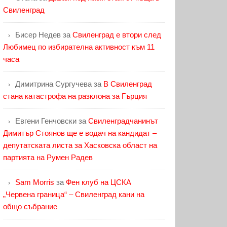
Свиленград
Бисер Недев
за
Свиленград е втори след
Любимец по избирателна активност към 11
часа
Димитрина Сургучева
за
В Свиленград
стана катастрофа на разклона за Гърция
Евгени Генчовски
за
Свиленградчанинът
Димитър Стоянов ще е водач на кандидат –
депутатската листа за Хасковска област на
партията на Румен Радев
Sam Morris
за
Фен клуб на ЦСКА
„Червена граница“ – Свиленград кани на
общо събрание