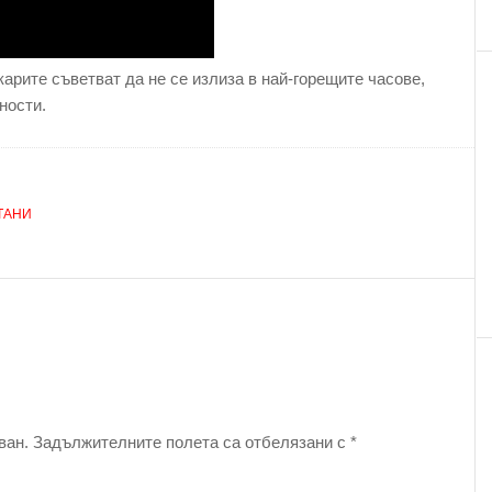
арите съветват да не се излиза в най-горещите часове,
ности.
ТАНИ
ван.
Задължителните полета са отбелязани с
*