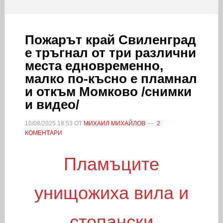
Пожарът край Свиленград
е тръгнал от три различни
места едновременно,
малко по-късно е пламнал
и откъм Момково /снимки
и видео/
10/08/2025
18:53
ОТ
МИХАИЛ МИХАЙЛОВ
2
КОМЕНТАРИ
Пламъците
унищожиха вила и
стопански