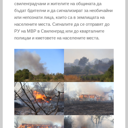
свиленградчани и жителите на общината да
бъдат бдителни и да сигнализират за необичайни
или непознати лица, които са в землищата на
населените места. Сигналите да се отправят до
РУ на МВР в Свиленград или до кварталните
полицаи и кметовете на населените места.