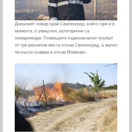
Днешният пожар край Свиленград, който гори и в
момента, е умишлен, категорични са
пожарникари. Пламъците първоначално тръгват
от три различни места откъм Свиленград, а малко
по-късно пламва и откъм Момково.