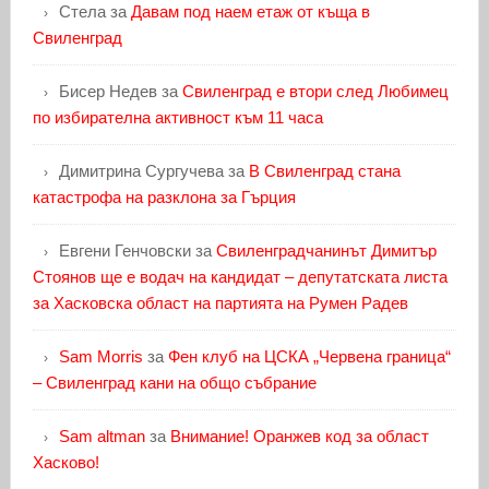
Стела
за
Давам под наем етаж от къща в
Свиленград
Бисер Недев
за
Свиленград е втори след Любимец
по избирателна активност към 11 часа
Димитрина Сургучева
за
В Свиленград стана
катастрофа на разклона за Гърция
Евгени Генчовски
за
Свиленградчанинът Димитър
Стоянов ще е водач на кандидат – депутатската листа
за Хасковска област на партията на Румен Радев
Sam Morris
за
Фен клуб на ЦСКА „Червена граница“
– Свиленград кани на общо събрание
Sam altman
за
Внимание! Оранжев код за област
Хасково!