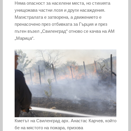
Няма опасност за населени места, но стихията
унищожава частни лозя и други насаждения.
Магистралата е затворена, а движението е
пренасочено през отбивката за Гърция и през
пътен възел „Свиленград“ отново се качва на АМ
„Марица“.
Кметът на Свиленград арх. Анастас Карчев, който
бе на мястото на пожара, призова