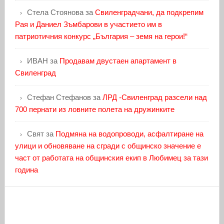
Стела Стоянова
за
Свиленградчани, да подкрепим
Рая и Даниел Зъмбарови в участието им в
патриотичния конкурс „България – земя на герои!“
ИВАН
за
Продавам двустаен апартамент в
Свиленград
Стефан Стефанов
за
ЛРД -Свиленград разсели над
700 пернати из ловните полета на дружинките
Свят
за
Подмяна на водопроводи, асфалтиране на
улици и обновяване на сгради с общинско значение е
част от работата на общинския екип в Любимец за тази
година