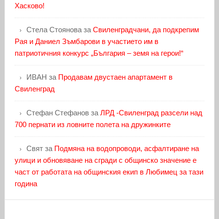
Хасково!
Стела Стоянова
за
Свиленградчани, да подкрепим
Рая и Даниел Зъмбарови в участието им в
патриотичния конкурс „България – земя на герои!“
ИВАН
за
Продавам двустаен апартамент в
Свиленград
Стефан Стефанов
за
ЛРД -Свиленград разсели над
700 пернати из ловните полета на дружинките
Свят
за
Подмяна на водопроводи, асфалтиране на
улици и обновяване на сгради с общинско значение е
част от работата на общинския екип в Любимец за тази
година