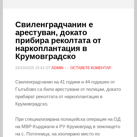
Свиленградчанин е
арестуван, докато
прибира реколтата от
наркоплантация в
Крумовградско
24/10/2025
15:41
ОТ
ADMIN
ОСТАВЕТЕ КОМЕНТАР
Свиленградчанин на 41 години и 44-годишен от
Гълъбово са били арестувани от полицаи, докато
прибират реколтата от наркоплантация в
Крумовградско.
При специализирана полицейска операция на ОД
на МВР-Кърджали и РУ-Крумовград в землището
на с. Поточница, на изолирано място по