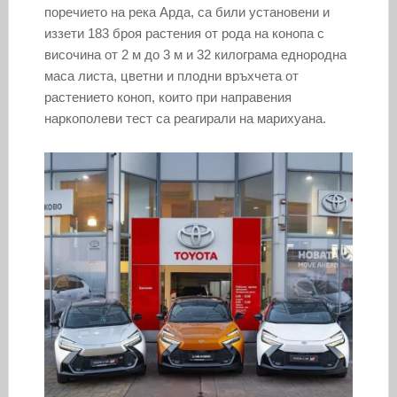
поречието на река Арда, са били установени и
иззети 183 броя растения от рода на конопа с
височина от 2 м до 3 м и 32 килограма еднородна
маса листа, цветни и плодни връхчета от
растението коноп, които при направения
наркополеви тест са реагирали на марихуана.