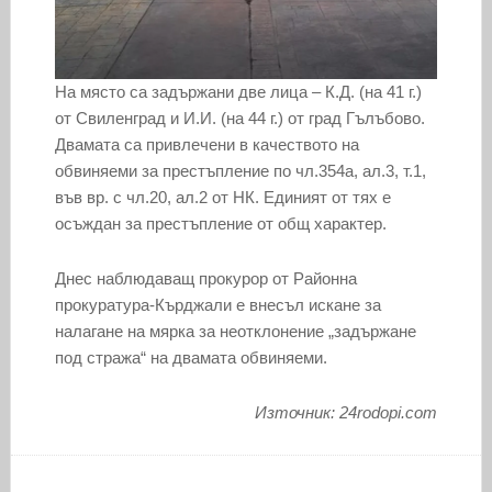
На място са задържани две лица – К.Д. (на 41 г.)
от Свиленград и И.И. (на 44 г.) от град Гълъбово.
Двамата са привлечени в качеството на
обвиняеми за престъпление по чл.354а, ал.3, т.1,
във вр. с чл.20, ал.2 от НК. Единият от тях е
осъждан за престъпление от общ характер.
Днес наблюдаващ прокурор от Районна
прокуратура-Кърджали е внесъл искане за
налагане на мярка за неотклонение „задържане
под стража“ на двамата обвиняеми.
Източник: 24rodopi.com