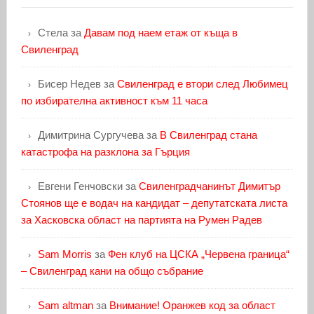
Стела
за
Давам под наем етаж от къща в
Свиленград
Бисер Недев
за
Свиленград е втори след Любимец
по избирателна активност към 11 часа
Димитрина Сургучева
за
В Свиленград стана
катастрофа на разклона за Гърция
Евгени Генчовски
за
Свиленградчанинът Димитър
Стоянов ще е водач на кандидат – депутатската листа
за Хасковска област на партията на Румен Радев
Sam Morris
за
Фен клуб на ЦСКА „Червена граница“
– Свиленград кани на общо събрание
Sam altman
за
Внимание! Оранжев код за област