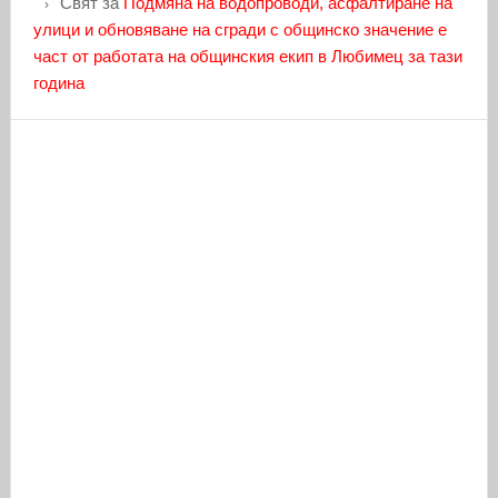
Свят
за
Подмяна на водопроводи, асфалтиране на
улици и обновяване на сгради с общинско значение е
част от работата на общинския екип в Любимец за тази
година