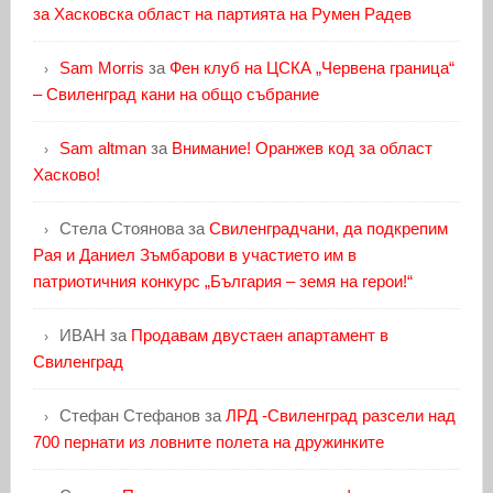
за Хасковска област на партията на Румен Радев
Sam Morris
за
Фен клуб на ЦСКА „Червена граница“
– Свиленград кани на общо събрание
Sam altman
за
Внимание! Оранжев код за област
Хасково!
Стела Стоянова
за
Свиленградчани, да подкрепим
Рая и Даниел Зъмбарови в участието им в
патриотичния конкурс „България – земя на герои!“
ИВАН
за
Продавам двустаен апартамент в
Свиленград
Стефан Стефанов
за
ЛРД -Свиленград разсели над
700 пернати из ловните полета на дружинките