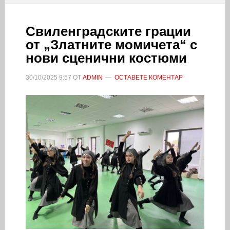
Свиленградските грации
от „Златните момичета“ с
нови сценични костюми
30/10/2025
9:57
ОТ
ADMIN
ОСТАВЕТЕ КОМЕНТАР