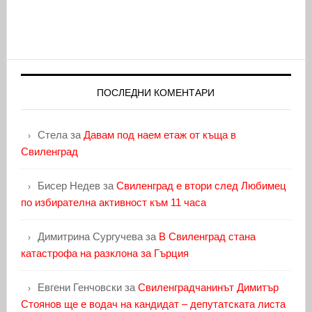
ПОСЛЕДНИ КОМЕНТАРИ
Стела
за
Давам под наем етаж от къща в
Свиленград
Бисер Недев
за
Свиленград е втори след Любимец
по избирателна активност към 11 часа
Димитрина Сургучева
за
В Свиленград стана
катастрофа на разклона за Гърция
Евгени Генчовски
за
Свиленградчанинът Димитър
Стоянов ще е водач на кандидат – депутатската листа