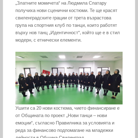
„Златните момичета“ на Людмила Спатару
получиха нови сценични костюми. Те ще красят
свиленградските грации от трета възрастова
група на спортния клуб по танци, които работят
върху нов танц „Идентичност“, който ще е в стил
модерн, с етнически елементи.
Ушити са 20 нови костюма, чието финансиране е
от Общината по проект „Нови танци – нови
емоции“, съгласно Правилника за условията и
реда за финансово подпомагане на младежки
дейности в Община Свиленград.