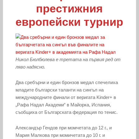
престижния
европейски турнир
Никол Бюлбюлева е третата на първия ред от
ляво надясно.
Два сребърни и един бронзов медал спечелиха
младите български таланти на сингъл на
международните финали от веригата Kinder+ в
„Рафа Надал Академи“ в Майорка, Испания,
съобщиха от Българската федерация по тенис.
Александър Гендов при момчетата до 12 г., и
Мария Малкова при момичетата до 10 г. и