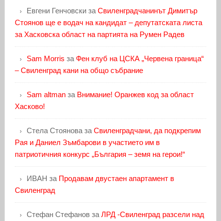
Евгени Генчовски
за
Свиленградчанинът Димитър
Стоянов ще е водач на кандидат – депутатската листа
за Хасковска област на партията на Румен Радев
Sam Morris
за
Фен клуб на ЦСКА „Червена граница“
– Свиленград кани на общо събрание
Sam altman
за
Внимание! Оранжев код за област
Хасково!
Стела Стоянова
за
Свиленградчани, да подкрепим
Рая и Даниел Зъмбарови в участието им в
патриотичния конкурс „България – земя на герои!“
ИВАН
за
Продавам двустаен апартамент в
Свиленград
Стефан Стефанов
за
ЛРД -Свиленград разсели над