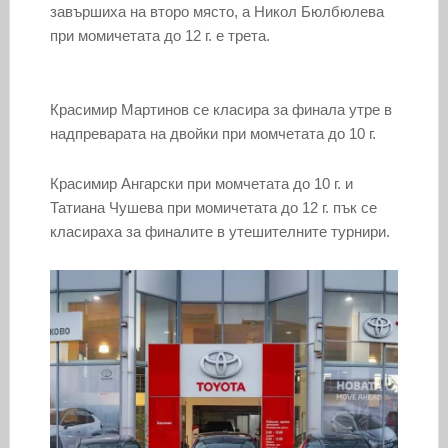
завършиха на второ място, а Никол Бюлбюлева
при момичетата до 12 г. е трета.
Красимир Мартинов се класира за финала утре в
надпреварата на двойки при момчетата до 10 г.
Красимир Ангарски при момчетата до 10 г. и
Татиана Чушева при момичетата до 12 г. пък се
класираха за финалите в утешителните турнири.