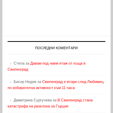
ПОСЛЕДНИ КОМЕНТАРИ
Стела
за
Давам под наем етаж от къща в
Свиленград
Бисер Недев
за
Свиленград е втори след Любимец
по избирателна активност към 11 часа
Димитрина Сургучева
за
В Свиленград стана
катастрофа на разклона за Гърция