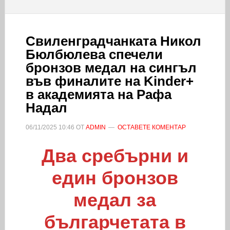
Свиленградчанката Никол
Бюлбюлева спечели
бронзов медал на сингъл
във финалите на Kinder+
в академията на Рафа
Надал
06/11/2025
10:46
ОТ
ADMIN
ОСТАВЕТЕ КОМЕНТАР
Два сребърни и
един бронзов
медал за
българчетата в