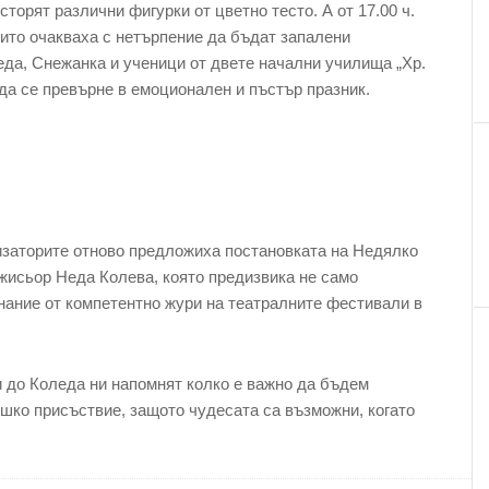
торят различни фигурки от цветно тесто. А от 17.00 ч.
оито очакваха с нетърпение да бъдат запалени
еда, Снежанка и ученици от двете начални училища „Хр.
 да се превърне в емоционален и пъстър празник.
изаторите отново предложиха постановката на Недялко
ежисьор Неда Колева, която предизвика не само
знание от компетентно жури на театралните фестивали в
 до Коледа ни напомнят колко е важно да бъдем
ешко присъствие, защото чудесата са възможни, когато