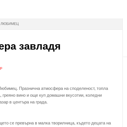
Я ЛЮБИМЕЦ
ера завладя
АР
Любимец. Празнична атмосфера на споделеност, топла
, греяно вино и още куп домашни вкусотии, коледни
азар в центъра на града.
ето се превърна в малка творилница, където децата на