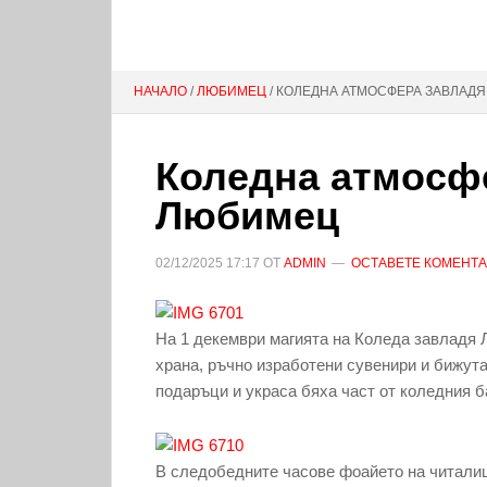
НАЧАЛО
/
ЛЮБИМЕЦ
/ КОЛЕДНА АТМОСФЕРА ЗАВЛАД
Коледна атмосф
Любимец
02/12/2025
17:17
ОТ
ADMIN
ОСТАВЕТЕ КОМЕНТ
На 1 декември магията на Коледа завладя 
храна, ръчно изработени сувенири и бижута
подаръци и украса бяха част от коледния б
В следобедните часове фоайето на читалищ