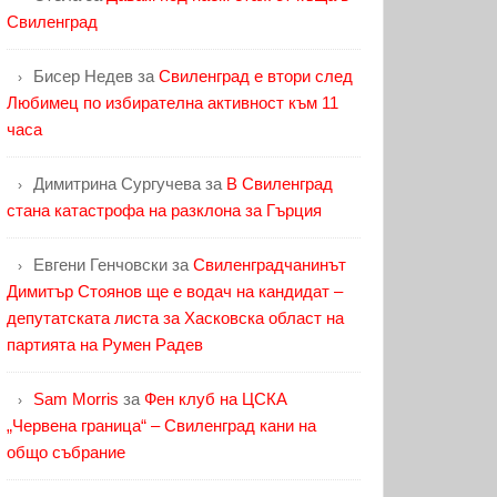
Свиленград
Бисер Недев
за
Свиленград е втори след
Любимец по избирателна активност към 11
часа
Димитрина Сургучева
за
В Свиленград
стана катастрофа на разклона за Гърция
Евгени Генчовски
за
Свиленградчанинът
Димитър Стоянов ще е водач на кандидат –
депутатската листа за Хасковска област на
партията на Румен Радев
Sam Morris
за
Фен клуб на ЦСКА
„Червена граница“ – Свиленград кани на
общо събрание