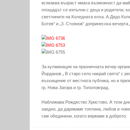
всякаква възраст имаха възможност да майс
площадът се изпълни с деца и родители, к
светлините на Коледната елха. А Дядо Кол
Ботев“ и „З. Стоянов“ допринесоха вечерта
За кулминация на празничната вечер орган
Йорданов „ В старо село накрай света“ с р
възхищение от местната публика, но и при
гр. Нова Загора и гр. Тополовград.
Наближава Рождество Христово. А тези дни
заедно, да даряваме топлина, любов и чов
сме обединени, когато вярваме в доброто.