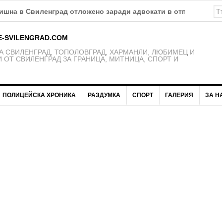
дишна в Свиленград отложено заради адвокати в отпуска
E-SVILENGRAD.COM
 СВИЛЕНГРАД, ТОПОЛОВГРАД, ХАРМАНЛИ, ЛЮБИМЕЦ И
 ОТ СВИЛЕНГРАД ЗА ГРАНИЦА, МИТНИЦА, СПОРТ И
ПОЛИЦЕЙСКА ХРОНИКА
РАЗДУМКА
СПОРТ
ГАЛЕРИЯ
ЗА Н