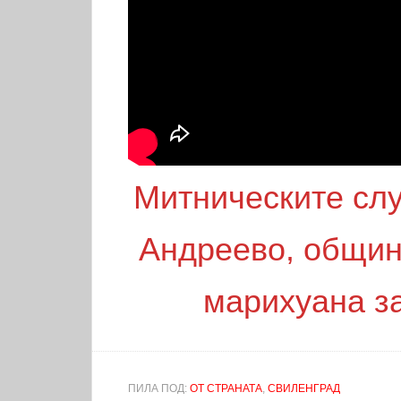
Митническите сл
Андреево, общин
марихуана за
ПИЛА ПОД:
ОТ СТРАНАТА
,
СВИЛЕНГРАД