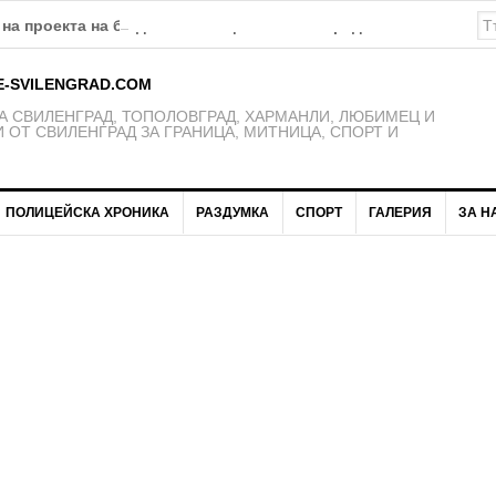
на проекта на бюджет на Община Свиленград за 2026 година
E-SVILENGRAD.COM
 СВИЛЕНГРАД, ТОПОЛОВГРАД, ХАРМАНЛИ, ЛЮБИМЕЦ И
 ОТ СВИЛЕНГРАД ЗА ГРАНИЦА, МИТНИЦА, СПОРТ И
ПОЛИЦЕЙСКА ХРОНИКА
РАЗДУМКА
СПОРТ
ГАЛЕРИЯ
ЗА Н