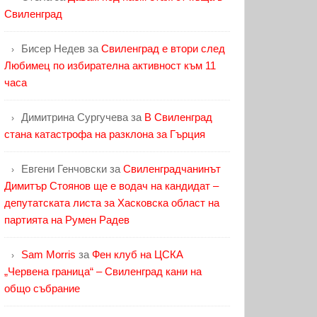
Свиленград
Бисер Недев
за
Свиленград е втори след
Любимец по избирателна активност към 11
часа
Димитрина Сургучева
за
В Свиленград
стана катастрофа на разклона за Гърция
Евгени Генчовски
за
Свиленградчанинът
Димитър Стоянов ще е водач на кандидат –
депутатската листа за Хасковска област на
партията на Румен Радев
Sam Morris
за
Фен клуб на ЦСКА
„Червена граница“ – Свиленград кани на
общо събрание