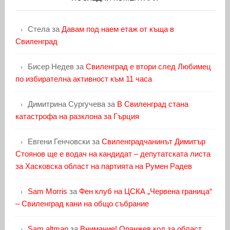
Стела
за
Давам под наем етаж от къща в
Свиленград
Бисер Недев
за
Свиленград е втори след Любимец
по избирателна активност към 11 часа
Димитрина Сургучева
за
В Свиленград стана
катастрофа на разклона за Гърция
Евгени Генчовски
за
Свиленградчанинът Димитър
Стоянов ще е водач на кандидат – депутатската листа
за Хасковска област на партията на Румен Радев
Sam Morris
за
Фен клуб на ЦСКА „Червена граница“
– Свиленград кани на общо събрание
Sam altman
за
Внимание! Оранжев код за област