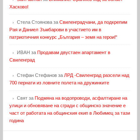
Хасково!
Стела Стоянова
за
Свиленградчани, да подкрепим
Рая и Даниел Зъмбарови в участието им в
патриотичния конкурс „България – земя на герои!“
ИВАН
за
Продавам двустаен апартамент в
Свиленград
Стефан Стефанов
за
ЛРД -Свиленград разсели над
700 пернати из ловните полета на дружинките
Свят
за
Подмяна на водопроводи, асфалтиране на
улици и обновяване на сгради с общинско значение е
част от работата на общинския екип в Любимец за тази
година