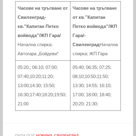
Часове на тръгване от
Часове на тръгване
Свиленград-
от кв.”Капитан
кв.”Капитан Петко
Петко войвода”/ЖП
войвода”/ЖП Гара/
Гара/-
Начална спирка:
Свиленград
Начална
Aвтогара „Бойдеви”
спирка: ЖП Гара
05:20.; 06:10; 07:00;
05:40; 06:35; 07:25;
07:40;10:20;11:20;
08:10;10:50;11:50;
13:00;14:30; 15:50;
13:30; 14:55; 16:10;
16:30;17:40;18:20;19:50;
17:00; 18:00; 18:40;
21:00
20:20; 21:30;
ПИЛА ПОД:
НОВИНИ
,
СВИЛЕНГРАД