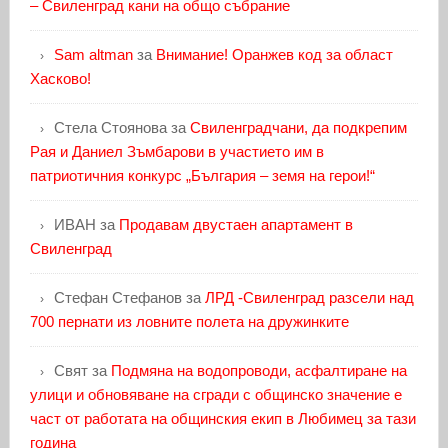
– Свиленград кани на общо събрание
Sam altman
за
Внимание! Оранжев код за област
Хасково!
Стела Стоянова
за
Свиленградчани, да подкрепим
Рая и Даниел Зъмбарови в участието им в
патриотичния конкурс „България – земя на герои!“
ИВАН
за
Продавам двустаен апартамент в
Свиленград
Стефан Стефанов
за
ЛРД -Свиленград разсели над
700 пернати из ловните полета на дружинките
Свят
за
Подмяна на водопроводи, асфалтиране на
улици и обновяване на сгради с общинско значение е
част от работата на общинския екип в Любимец за тази
година