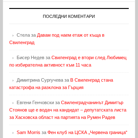
ПОСЛЕДНИ КОМЕНТАРИ
Стела
за
Давам под наем етаж от къща в
Свиленград
Бисер Недев
за
Свиленград е втори след Любимец
по избирателна активност към 11 часа
Димитрина Сургучева
за
В Свиленград стана
катастрофа на разклона за Гърция
Евгени Генчовски
за
Свиленградчанинът Димитър
Стоянов ще е водач на кандидат – депутатската листа
за Хасковска област на партията на Румен Радев
Sam Morris
за
Фен клуб на ЦСКА „Червена граница“