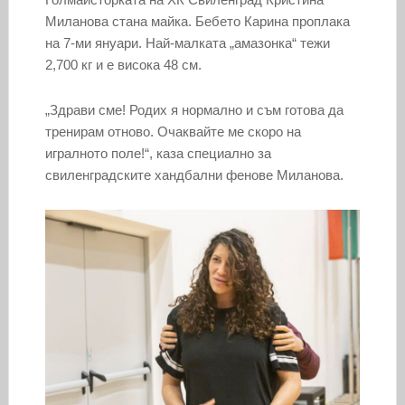
Миланова стана майка. Бебето Карина проплака
на 7-ми януари. Най-малката „амазонка“ тежи
2,700 кг и е висока 48 см.
„Здрави сме! Родих я нормално и съм готова да
тренирам отново. Очаквайте ме скоро на
игралното поле!“, каза специално за
свиленградските хандбални фенове Миланова.