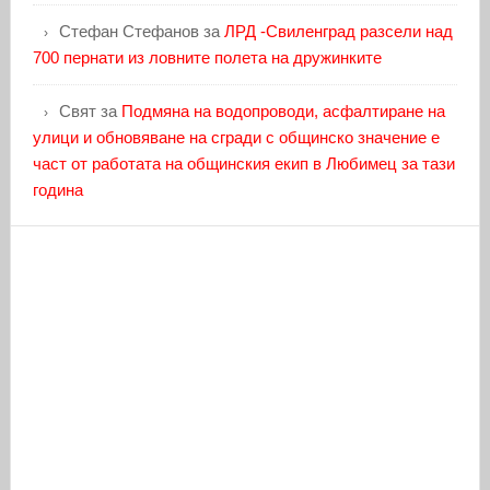
Стефан Стефанов
за
ЛРД -Свиленград разсели над
700 пернати из ловните полета на дружинките
Свят
за
Подмяна на водопроводи, асфалтиране на
улици и обновяване на сгради с общинско значение е
част от работата на общинския екип в Любимец за тази
година