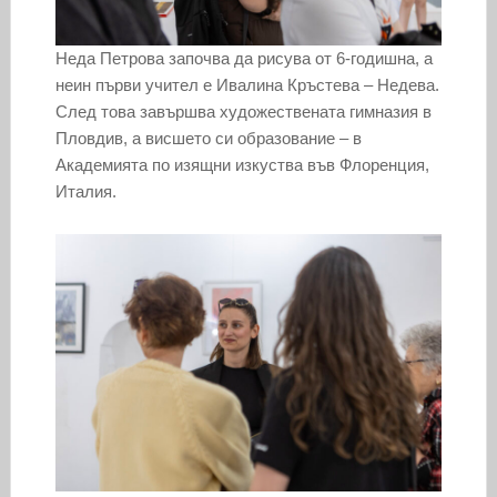
Неда Петрова започва да рисува от 6-годишна, а
неин първи учител е Ивалина Кръстева – Недева.
След това завършва художествената гимназия в
Пловдив, а висшето си образование – в
Академията по изящни изкуства във Флоренция,
Италия.