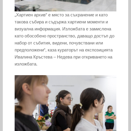
„Хартиен архив“ е място за съхранение и като
такова събира и съдържа хартиени моменти и
визуална информация. Изложбата е замислена
като обособено пространство, даващо достъп до
набор от събития, видени, почувствани или
предположени“, каза кураторът на експозицията
Ивалина Кръстева – Недева при откриването на
изложбата.