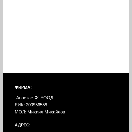
ФИРМА:
„Анастас-Ф” ЕООД
ЕИК: 200956559
МОЛ: Михаил Михайлов
АДРЕС: