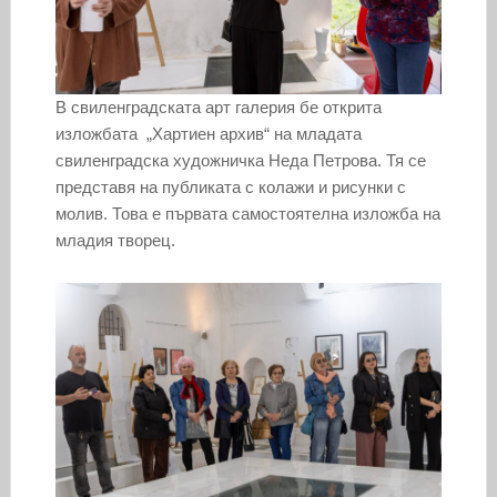
В свиленградската арт галерия бе открита
изложбата „Хартиен архив“ на младата
свиленградска художничка Неда Петрова. Тя се
представя на публиката с колажи и рисунки с
молив. Това е първата самостоятелна изложба на
младия творец.