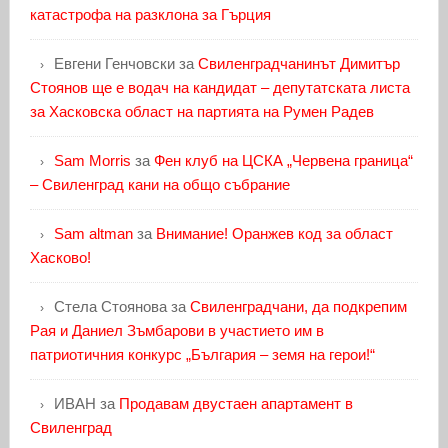
катастрофа на разклона за Гърция
Евгени Генчовски
за
Свиленградчанинът Димитър
Стоянов ще е водач на кандидат – депутатската листа
за Хасковска област на партията на Румен Радев
Sam Morris
за
Фен клуб на ЦСКА „Червена граница“
– Свиленград кани на общо събрание
Sam altman
за
Внимание! Оранжев код за област
Хасково!
Стела Стоянова
за
Свиленградчани, да подкрепим
Рая и Даниел Зъмбарови в участието им в
патриотичния конкурс „България – земя на герои!“
ИВАН
за
Продавам двустаен апартамент в
Свиленград