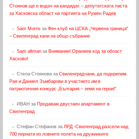
Стоянов ще е водач на кандидат – депутатската листа
за Хасковска област на партията на Румен Радев
Sam Morris
за
Фен клуб на ЦСКА „Червена граница“
– Свиленград кани на общо събрание
Sam altman
за
Внимание! Оранжев код за област
Хасково!
Стела Стоянова
за
Свиленградчани, да подкрепим
Рая и Даниел Зъмбарови в участието им в
патриотичния конкурс „България – земя на герои!“
ИВАН
за
Продавам двустаен апартамент в
Свиленград
Стефан Стефанов
за
ЛРД -Свиленград разсели над
700 пернати из ловните полета на дружинките