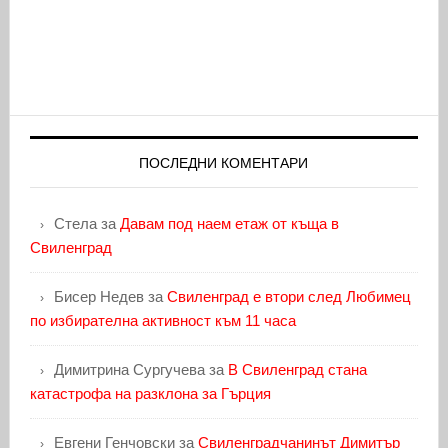
ПОСЛЕДНИ КОМЕНТАРИ
Стела
за
Давам под наем етаж от къща в
Свиленград
Бисер Недев
за
Свиленград е втори след Любимец
по избирателна активност към 11 часа
Димитрина Сургучева
за
В Свиленград стана
катастрофа на разклона за Гърция
Евгени Генчовски
за
Свиленградчанинът Димитър