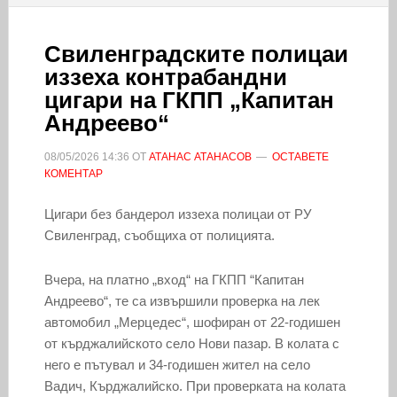
Свиленградските полицаи
иззеха контрабандни
цигари на ГКПП „Капитан
Андреево“
08/05/2026
14:36
ОТ
АТАНАС АТАНАСОВ
ОСТАВЕТЕ
КОМЕНТАР
Цигари без бандерол иззеха полицаи от РУ
Свиленград, съобщиха от полицията.
Вчера, на платно „вход“ на ГКПП “Капитан
Андреево“, те са извършили проверка на лек
автомобил „Мерцедес“, шофиран от 22-годишен
от кърджалийското село Нови пазар. В колата с
него е пътувал и 34-годишен жител на село
Вадич, Кърджалийско. При проверката на колата