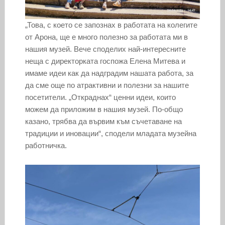
„Това, с което се запознах в работата на колегите
от Арона, ще е много полезно за работата ми в
нашия музей. Вече споделих най-интересните
неща с директорката госпожа Елена Митева и
имаме идеи как да надградим нашата работа, за
да сме още по атрактивни и полезни за нашите
посетители. „Откраднах“ ценни идеи, които
можем да приложим в нашия музей. По-общо
казано, трябва да вървим към съчетаване на
традиции и иновации“, сподели младата музейна
работничка.