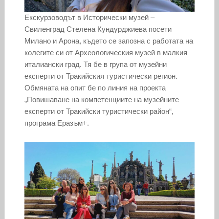
Екскурзоводът в Исторически музей –
Свиленград Стелена Кундурджиева посети
Милано и Арона, където се запозна с работата на
колегите си от Археологическия музей в малкия
италиански град. Тя бе в група от музейни
експерти от Тракийския туристически регион.
Обмяната на опит бе по линия на проекта
„Повишаване на компетенциите на музейните
експерти от Тракийски туристически район“,
програма Еразъм+.