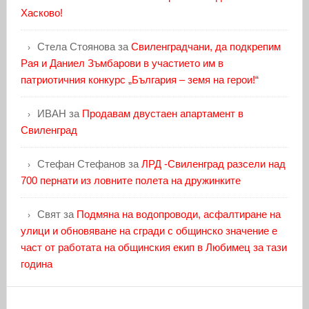
Хасково!
Стела Стоянова
за
Свиленградчани, да подкрепим
Рая и Даниел Зъмбарови в участието им в
патриотичния конкурс „България – земя на герои!“
ИВАН
за
Продавам двустаен апартамент в
Свиленград
Стефан Стефанов
за
ЛРД -Свиленград разсели над
700 пернати из ловните полета на дружинките
Свят
за
Подмяна на водопроводи, асфалтиране на
улици и обновяване на сгради с общинско значение е
част от работата на общинския екип в Любимец за тази
година