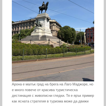
Арона е малък град на брега на Лаго Маджоре, но
е много повече от красива туристическа
дестинация с живописни гледки. Тя е ярък пример
как ясната стратегия в туризма може да движи