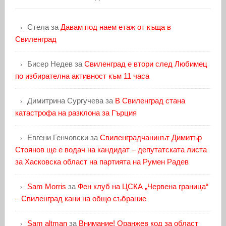
Стела
за
Давам под наем етаж от къща в
Свиленград
Бисер Недев
за
Свиленград е втори след Любимец
по избирателна активност към 11 часа
Димитрина Сургучева
за
В Свиленград стана
катастрофа на разклона за Гърция
Евгени Генчовски
за
Свиленградчанинът Димитър
Стоянов ще е водач на кандидат – депутатската листа
за Хасковска област на партията на Румен Радев
Sam Morris
за
Фен клуб на ЦСКА „Червена граница“
– Свиленград кани на общо събрание
Sam altman
за
Внимание! Оранжев код за област