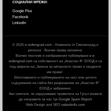
СОЦИАЛНИ МРЕЖИ:
Google Plus
Facebook
LinkedIn
© 2026
e-svilengrad.com
- Новините от Свиленград и
региона · Всички права запазени.
Всички текстове и изображения публикувани в
e-
svilengrad.com
са собственост на „Анастас-Ф“ ЕООД и са
под закрила на „Закона за авторското право и сродните
им права“.
Използването и публикуването на част или цялото
съдържание на сайта без разрешение на „Анастас-Ф“
ЕООД е забранено.
Ако смятате, че нарушаваме правилата на Гугъл можете
да направите за нас тук
Google Spam Report
Web Design and SEO
valantin4u.com