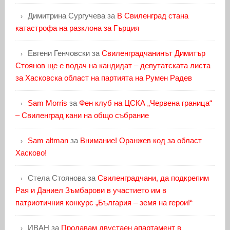
Димитрина Сургучева
за
В Свиленград стана
катастрофа на разклона за Гърция
Евгени Генчовски
за
Свиленградчанинът Димитър
Стоянов ще е водач на кандидат – депутатската листа
за Хасковска област на партията на Румен Радев
Sam Morris
за
Фен клуб на ЦСКА „Червена граница“
– Свиленград кани на общо събрание
Sam altman
за
Внимание! Оранжев код за област
Хасково!
Стела Стоянова
за
Свиленградчани, да подкрепим
Рая и Даниел Зъмбарови в участието им в
патриотичния конкурс „България – земя на герои!“
ИВАН
за
Продавам двустаен апартамент в