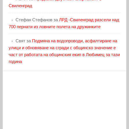
Свиленград
Стефан Стефанов
за
ЛРД -Свиленград разсели над
700 пернати из ловните полета на дружинките
Свят
за
Подмяна на водопроводи, асфалтиране на
улици и обновяване на сгради с общинско значение е
част от работата на общинския екип в Любимец за тази
година