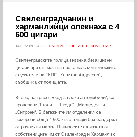
Свиленградчанин и
харманлийци олекнаха с 4
600 цигари
14/05/2026
14:38
ОТ
ADMIN
ОСТАВЕТЕ КОМЕНТАР
Свиленградските полицаи иззеха безакцизни
цигари при съвместна проверка с митническите
служители на ГКПП “Капитан Андреево“,
съобщиха от полицията.
Вчера, на трасе „Вход за леки автомобили“, са
проверени 3 коли – „Шкода“, „Мерцедес“ и
„Ситроен“. В багажните им отделения са
намерени общо 4 600 къса цигари без бандерол
от различни марки. Папиросите са иззети от
собствениците им от Свиленград и Харманли с