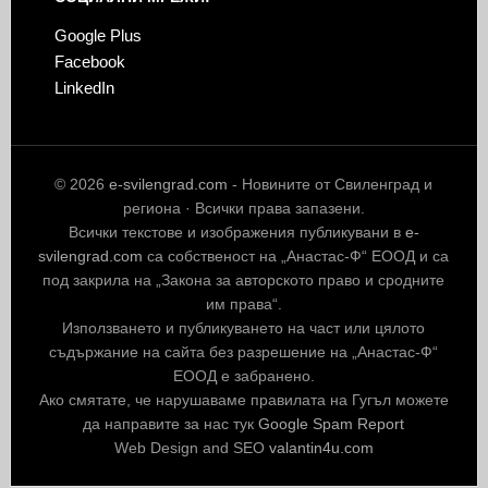
Google Plus
Facebook
LinkedIn
© 2026
e-svilengrad.com
- Новините от Свиленград и
региона · Всички права запазени.
Всички текстове и изображения публикувани в
e-
svilengrad.com
са собственост на „Анастас-Ф“ ЕООД и са
под закрила на „Закона за авторското право и сродните
им права“.
Използването и публикуването на част или цялото
съдържание на сайта без разрешение на „Анастас-Ф“
ЕООД е забранено.
Ако смятате, че нарушаваме правилата на Гугъл можете
да направите за нас тук
Google Spam Report
Web Design and SEO
valantin4u.com