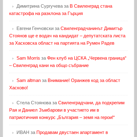
Димитрина Сургучева
за
В Свиленград стана
катастрофа на разклона за Гърция
Евгени Генчовски
за
Свиленградчанинът Димитър
Стоянов ще е водач на кандидат – депутатската листа
за Хасковска област на партията на Румен Радев
Sam Morris
за
Фен клуб на ЦСКА „Червена граница“
– Свиленград кани на общо събрание
Sam altman
за
Внимание! Оранжев код за област
Хасково!
Стела Стоянова
за
Свиленградчани, да подкрепим
Рая и Даниел Зъмбарови в участието им в
патриотичния конкурс „България – земя на герои!“
ИВАН
за
Продавам двустаен апартамент в