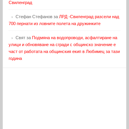
Свиленград
Стефан Стефанов
за
ЛРД -Свиленград разсели над
700 пернати из ловните полета на дружинките
Свят
за
Подмяна на водопроводи, асфалтиране на
улици и обновяване на сгради с общинско значение е
част от работата на общинския екип в Любимец за тази
година