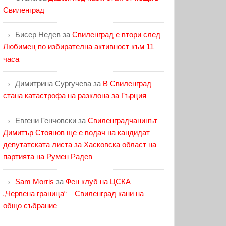
Свиленград
Бисер Недев
за
Свиленград е втори след
Любимец по избирателна активност към 11
часа
Димитрина Сургучева
за
В Свиленград
стана катастрофа на разклона за Гърция
Евгени Генчовски
за
Свиленградчанинът
Димитър Стоянов ще е водач на кандидат –
депутатската листа за Хасковска област на
партията на Румен Радев
Sam Morris
за
Фен клуб на ЦСКА
„Червена граница“ – Свиленград кани на
общо събрание