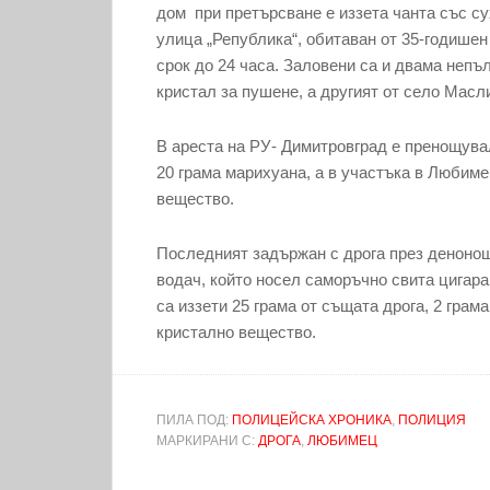
дом при претърсване е иззета чанта със су
улица „Република“, обитаван от 35-годишен 
срок до 24 часа. Заловени са и двама непъл
кристал за пушене, а другият от село Масл
В ареста на РУ- Димитровград е пренощувал 
20 грама марихуана, а в участъка в Любиме
вещество.
Последният задържан с дрога през денонощ
водач, който носел саморъчно свита цигар
са иззети 25 грама от същата дрога, 2 грам
кристално вещество.
ПИЛА ПОД:
ПОЛИЦЕЙСКА ХРОНИКА
,
ПОЛИЦИЯ
МАРКИРАНИ С:
ДРОГА
,
ЛЮБИМЕЦ