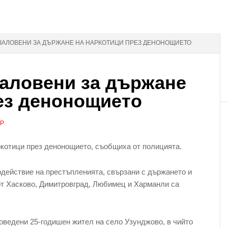
 ЗАЛОВЕНИ ЗА ДЪРЖАНЕ НА НАРКОТИЦИ ПРЕЗ ДЕНОНОЩИЕТО
аловени за държане
ез денонощието
АР
котици през денонощието, съобщиха от полицията.
одействие на престъпленията, свързани с държането и
от Хасково, Димитровград, Любимец и Харманли са
оведени 25-годишен жител на село Узунджово, в чийто