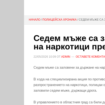
НАЧАЛО
/
ПОЛИЦЕЙСКА ХРОНИКА
/ СЕДЕМ МЪЖЕ СА
Седем мъже са з
на наркотици пр
22/05/2026
10:09
ОТ
ADMIN
ОСТАВЕТЕ КОМЕНТ
Седем мъже са заловени за държане на нар
В хода на специализирана акция по против
разпространението на наркотици, полицаи 
заловили седем мъже, държащи дрога.
В управлението в областния град са били д