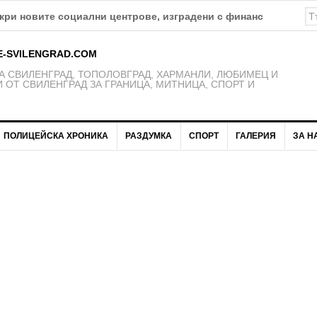
а изпълнението на проект „Социално-икономическа интеграци
E-SVILENGRAD.COM
 СВИЛЕНГРАД, ТОПОЛОВГРАД, ХАРМАНЛИ, ЛЮБИМЕЦ И
 ОТ СВИЛЕНГРАД ЗА ГРАНИЦА, МИТНИЦА, СПОРТ И
ПОЛИЦЕЙСКА ХРОНИКА
РАЗДУМКА
СПОРТ
ГАЛЕРИЯ
ЗА Н