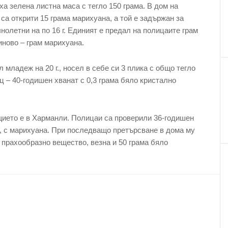
ха зелена листна маса с тегло 150 грама. В дом на
са открити 15 грама марихуана, а той е задържан за
нолетни на по 16 г. Единият е предал на полицаите грам
иново – грам марихуана.
младеж на 20 г., носел в себе си 3 плика с общо тегло
ц – 40-годишен хванат с 0,3 грама бяло кристално
ието е в Харманли. Полицаи са проверили 36-годишен
а, с марихуана. При последващо претърсване в дома му
а прахообразно вещество, везна и 50 грама бяло