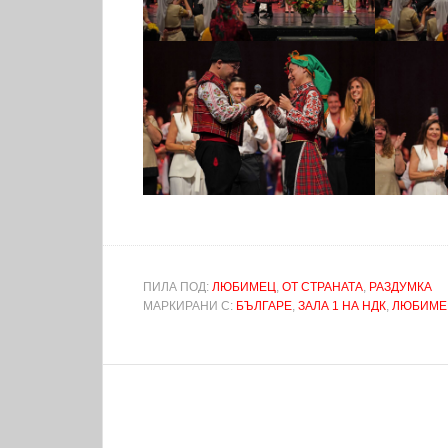
ПИЛА ПОД:
ЛЮБИМЕЦ
,
ОТ СТРАНАТА
,
РАЗДУМКА
МАРКИРАНИ С:
БЪЛГАРЕ
,
ЗАЛА 1 НА НДК
,
ЛЮБИМЕ