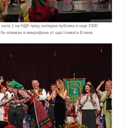
 зала 1 на НДК пред хилядна публика и още 1500
“, бе извикан в микрофона от щастливата Елина.