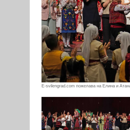
E-svilengrad.com пожелава на Елина и Атан