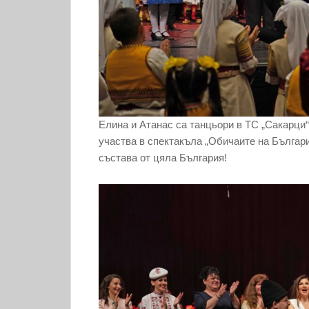
Елина и Атанас са танцьори в ТС „Сакарци“
участва в спектакъла „Обичаите на Българ
състава от цяла България!