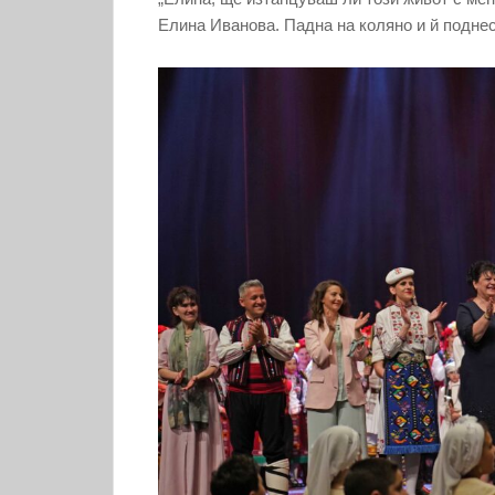
Елина Иванова. Падна на коляно и й подне