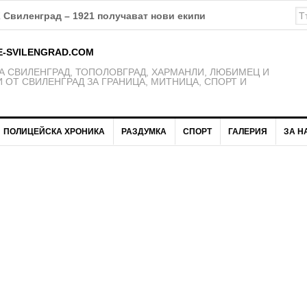
К Свиленград – 1921 получават нови екипи
E-SVILENGRAD.COM
 СВИЛЕНГРАД, ТОПОЛОВГРАД, ХАРМАНЛИ, ЛЮБИМЕЦ И
 ОТ СВИЛЕНГРАД ЗА ГРАНИЦА, МИТНИЦА, СПОРТ И
ПОЛИЦЕЙСКА ХРОНИКА
РАЗДУМКА
СПОРТ
ГАЛЕРИЯ
ЗА Н