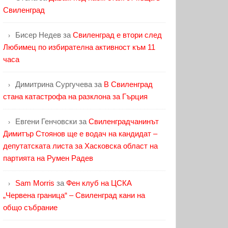
Свиленград
Бисер Недев
за
Свиленград е втори след
Любимец по избирателна активност към 11
часа
Димитрина Сургучева
за
В Свиленград
стана катастрофа на разклона за Гърция
Евгени Генчовски
за
Свиленградчанинът
Димитър Стоянов ще е водач на кандидат –
депутатската листа за Хасковска област на
партията на Румен Радев
Sam Morris
за
Фен клуб на ЦСКА
„Червена граница“ – Свиленград кани на
общо събрание