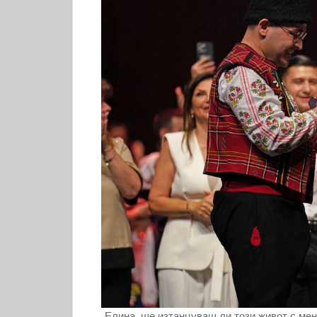
„Елина, ще изтанцуваш ли този живот с ме