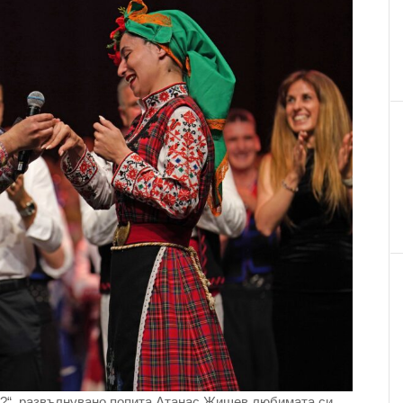
н?“, развълнувано попита Атанас Жишев любимата си