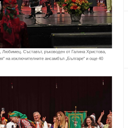
, Любимец. Съставът, ръководен от Галина Христова,
ия“ на изключителните ансамбъл „Българе“ и още 40