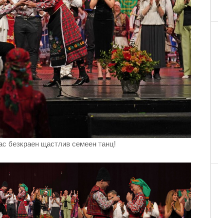
ас безкраен щастлив семеен танц!