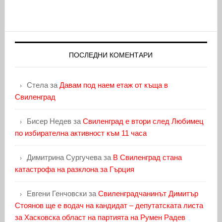
ПОСЛЕДНИ КОМЕНТАРИ
Стела
за
Давам под наем етаж от къща в
Свиленград
Бисер Недев
за
Свиленград е втори след Любимец
по избирателна активност към 11 часа
Димитрина Сургучева
за
В Свиленград стана
катастрофа на разклона за Гърция
Евгени Генчовски
за
Свиленградчанинът Димитър
Стоянов ще е водач на кандидат – депутатската листа
за Хасковска област на партията на Румен Радев