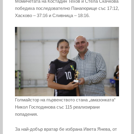
Момичетата на Костадин Техов и Стела Скачкова
победиха последователно Панагюрище със 17:12,
Хасково – 37:16 и Сливница – 18:16.
Голмайстор на първенството стана „амазонката“
Никол Господинова със 115 реализирани
попадения.
За най-добър вратар бе избрана Ивета Янева, от