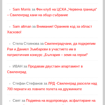
Sam Morris
за
Фен клуб на ЦСКА „Червена граница“
– Свиленград кани на общо събрание
Sam altman
за
Внимание! Оранжев код за област
Хасково!
Стела Стоянова
за
Свиленградчани, да подкрепим
Рая и Даниел Зъмбарови в участието им в
патриотичния конкурс „България – земя на герои!“
ИВАН
за
Продавам двустаен апартамент в
Свиленград
Стефан Стефанов
за
ЛРД -Свиленград разсели над
700 пернати из ловните полета на дружинките
Свят
за
Подмяна на водопроводи, асфалтиране на