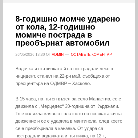
8-годишно момче ударено
от кола, 12-годишно
момиче пострада в
преобърнат автомобил
26/05/2026
13:30
ОТ
ADMIN
ОСТАВЕТЕ КОМЕНТАР
Водачка и пътничката й са пострадали леко в
инцидент, станал на 22-ри май, съобщиха от
пресцентъра на ОДМВР – Хасково.
В 15 часа, на пътен възел за село Манастир, се е
движила с „Мерцедес“ 39-годишна от Кърджали.
Тя е излязла вляво от платното по посоката си на
движение и се е ударила в мантинела, след което
се е преобърнала в канавка. От удара са
пострадали водачката и пътничка, на 12 г.,