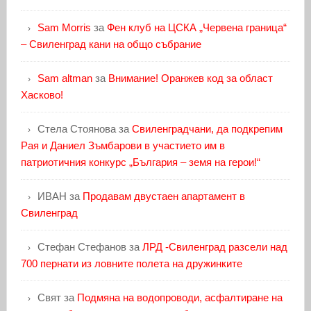
Sam Morris
за
Фен клуб на ЦСКА „Червена граница“
– Свиленград кани на общо събрание
Sam altman
за
Внимание! Оранжев код за област
Хасково!
Стела Стоянова
за
Свиленградчани, да подкрепим
Рая и Даниел Зъмбарови в участието им в
патриотичния конкурс „България – земя на герои!“
ИВАН
за
Продавам двустаен апартамент в
Свиленград
Стефан Стефанов
за
ЛРД -Свиленград разсели над
700 пернати из ловните полета на дружинките
Свят
за
Подмяна на водопроводи, асфалтиране на