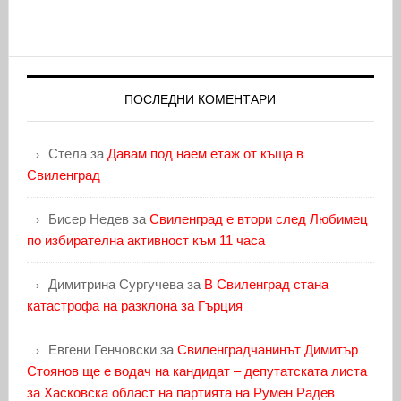
ПОСЛЕДНИ КОМЕНТАРИ
Стела
за
Давам под наем етаж от къща в
Свиленград
Бисер Недев
за
Свиленград е втори след Любимец
по избирателна активност към 11 часа
Димитрина Сургучева
за
В Свиленград стана
катастрофа на разклона за Гърция
Евгени Генчовски
за
Свиленградчанинът Димитър
Стоянов ще е водач на кандидат – депутатската листа
за Хасковска област на партията на Румен Радев