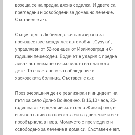
возеща се на предна дясна седалка. И двете са
прегледани и освободени за домашно лечение.
Съставен е акт.
Същия ден в Любимец е сигнализирано за
произшествие между лек автомобил „Сузуки“,
управляван от 52-годишен от Ивайловград и 8-
годишен пешеходец. Водачът е ударил с предна
лява част внезапно изскочилото на платното
дете. То е настанено за наблюдение в
хасковската болница. Съставен е акт.
През вчерашния ден е реализиран и инцидент на
пътя за село Долно Войводино. В 16,10 часа, 20-
годишна от кърджалийското село Жинзифово, е
излязла в ляво по посоката си на движение и се е
преобърнала в нива. Момичето е прегледано и
освободено за лечение в дома си. Съставен е акт.