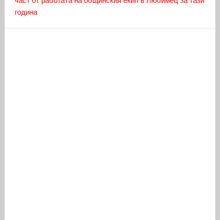
част от работата на общинския екип в Любимец за тази
година