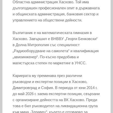
Областна администрация Хасково. Той има
дългогодишен професионален опит в държавната
и общинската администрация, банковия сектор и
управлението на обществени дейности.
Възпитаник е на математическата гимназия в
Хасково. Завършил е ВНВВУ „Георги Бенковски“
в Долна Митрополия със специалност
„Радиооборудване на самолета“ и квалификация
„авиоинженер“. По-късно придобива и
магистърска степен по маркетинг в УНСС.
Кариерата му преминава през различни
ръководни и експертни позиции в Хасково,
Димитровград и София. В периода от юни 2014 г.
до май 2026 г. заема експертни позиции, свързани
с организиране дейността на ВК Хасково. Преди
това е бил ръководител на ликвидационна група
към мина „Здравец“, където е отговарял за