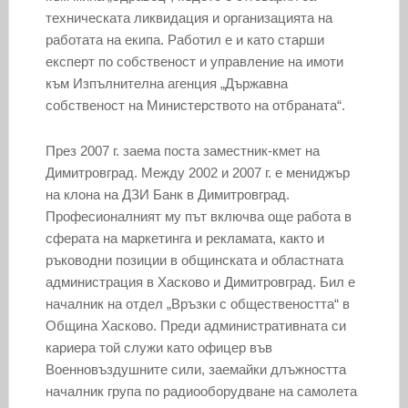
техническата ликвидация и организацията на
работата на екипа. Работил е и като старши
експерт по собственост и управление на имоти
към Изпълнителна агенция „Държавна
собственост на Министерството на отбраната“.
През 2007 г. заема поста заместник-кмет на
Димитровград. Между 2002 и 2007 г. е мениджър
на клона на ДЗИ Банк в Димитровград.
Професионалният му път включва още работа в
сферата на маркетинга и рекламата, както и
ръководни позиции в общинската и областната
администрация в Хасково и Димитровград. Бил е
началник на отдел „Връзки с обществеността“ в
Община Хасково. Преди административната си
кариера той служи като офицер във
Военновъздушните сили, заемайки длъжността
началник група по радиооборудване на самолета