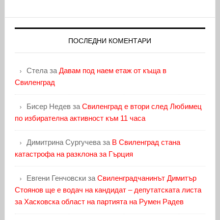
ПОСЛЕДНИ КОМЕНТАРИ
Стела
за
Давам под наем етаж от къща в
Свиленград
Бисер Недев
за
Свиленград е втори след Любимец
по избирателна активност към 11 часа
Димитрина Сургучева
за
В Свиленград стана
катастрофа на разклона за Гърция
Евгени Генчовски
за
Свиленградчанинът Димитър
Стоянов ще е водач на кандидат – депутатската листа
за Хасковска област на партията на Румен Радев