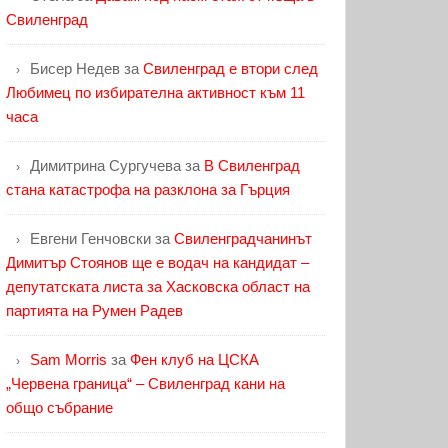
Свиленград
Бисер Недев
за
Свиленград е втори след
Любимец по избирателна активност към 11
часа
Димитрина Сургучева
за
В Свиленград
стана катастрофа на разклона за Гърция
Евгени Генчовски
за
Свиленградчанинът
Димитър Стоянов ще е водач на кандидат –
депутатската листа за Хасковска област на
партията на Румен Радев
Sam Morris
за
Фен клуб на ЦСКА
„Червена граница“ – Свиленград кани на
общо събрание