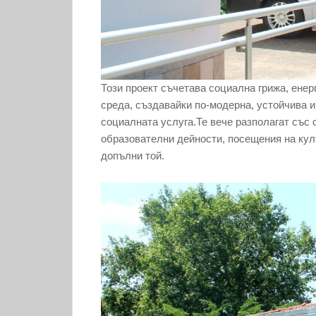
Този проект съчетава социална грижа, ене
среда, създавайки по-модерна, устойчива 
социалната услуга.Те вече разполагат със 
образователни дейности, посещения на култ
допълни той.