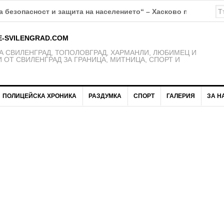
К Свиленград – 1921 получават нови екипи
E-SVILENGRAD.COM
 СВИЛЕНГРАД, ТОПОЛОВГРАД, ХАРМАНЛИ, ЛЮБИМЕЦ И
 ОТ СВИЛЕНГРАД ЗА ГРАНИЦА, МИТНИЦА, СПОРТ И
ПОЛИЦЕЙСКА ХРОНИКА
РАЗДУМКА
СПОРТ
ГАЛЕРИЯ
ЗА Н