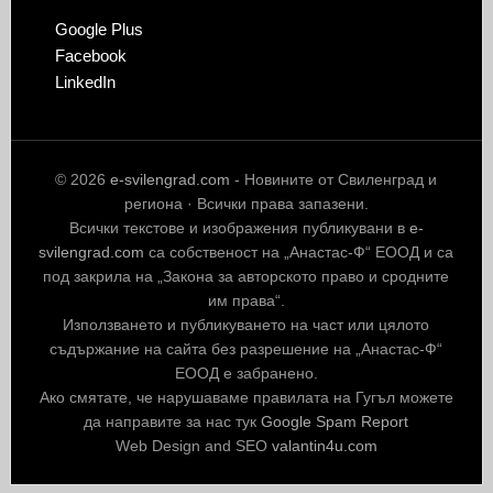
Google Plus
Facebook
LinkedIn
© 2026
e-svilengrad.com
- Новините от Свиленград и
региона · Всички права запазени.
Всички текстове и изображения публикувани в
e-
svilengrad.com
са собственост на „Анастас-Ф“ ЕООД и са
под закрила на „Закона за авторското право и сродните
им права“.
Използването и публикуването на част или цялото
съдържание на сайта без разрешение на „Анастас-Ф“
ЕООД е забранено.
Ако смятате, че нарушаваме правилата на Гугъл можете
да направите за нас тук
Google Spam Report
Web Design and SEO
valantin4u.com