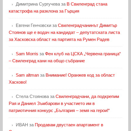
Димитрина Сургучева
за
В Свиленград стана
катастрофа на разклона за Гърция
Евгени Генчовски
за
Свиленградчанинът Димитър
Стоянов ще е водач на кандидат – депутатската листа
за Хасковска област на партията на Румен Радев
Sam Morris
за
Фен клуб на ЦСКА „Червена граница“
– Свиленград кани на общо събрание
Sam altman
за
Внимание! Оранжев код за област
Хасково!
Стела Стоянова
за
Свиленградчани, да подкрепим
Рая и Даниел Зъмбарови в участието им в
патриотичния конкурс „България – земя на герои!“
ИВАН
за
Продавам двустаен апартамент в