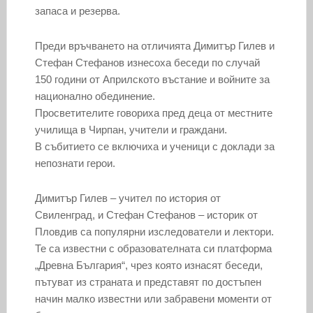
запаса и резерва.
Преди връчването на отличията Димитър Гилев и
Стефан Стефанов изнесоха беседи по случай
150 години от Априлското въстание и войните за
национално обединение.
Просветителите говориха пред деца от местните
училища в Чирпан, учители и граждани.
В събитието се включиха и ученици с доклади за
непознати герои.
Димитър Гилев – учител по история от
Свиленград, и Стефан Стефанов – историк от
Пловдив са популярни изследователи и лектори.
Те са известни с образователната си платформа
„Древна България“, чрез която изнасят беседи,
пътуват из страната и представят по достъпен
начин малко известни или забравени моменти от