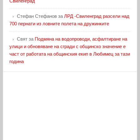
Свиленград
Стефан Стефанов
за
ЛРД -Свиленград разсели над
700 пернати из ловните полета на дружинките
Свят
за
Подмяна на водопроводи, асфалтиране на
улици и обновяване на сгради с общинско значение е
част от работата на общинския екип в Любимец за тази
година