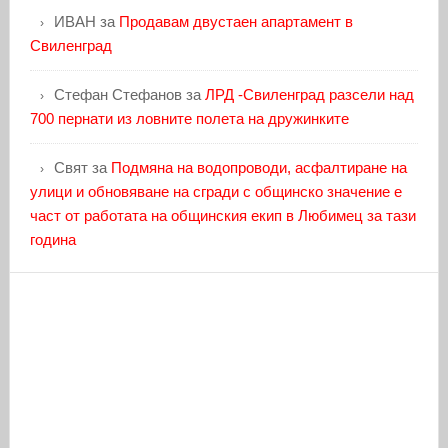
ИВАН
за
Продавам двустаен апартамент в
Свиленград
Стефан Стефанов
за
ЛРД -Свиленград разсели над
700 пернати из ловните полета на дружинките
Свят
за
Подмяна на водопроводи, асфалтиране на
улици и обновяване на сгради с общинско значение е
част от работата на общинския екип в Любимец за тази
година