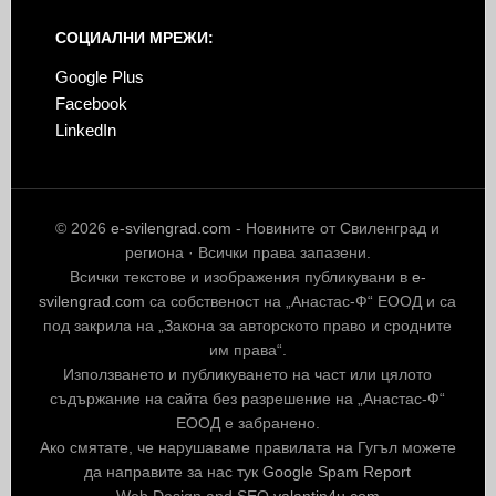
СОЦИАЛНИ МРЕЖИ:
Google Plus
Facebook
LinkedIn
© 2026
e-svilengrad.com
- Новините от Свиленград и
региона · Всички права запазени.
Всички текстове и изображения публикувани в
e-
svilengrad.com
са собственост на „Анастас-Ф“ ЕООД и са
под закрила на „Закона за авторското право и сродните
им права“.
Използването и публикуването на част или цялото
съдържание на сайта без разрешение на „Анастас-Ф“
ЕООД е забранено.
Ако смятате, че нарушаваме правилата на Гугъл можете
да направите за нас тук
Google Spam Report
Web Design and SEO
valantin4u.com