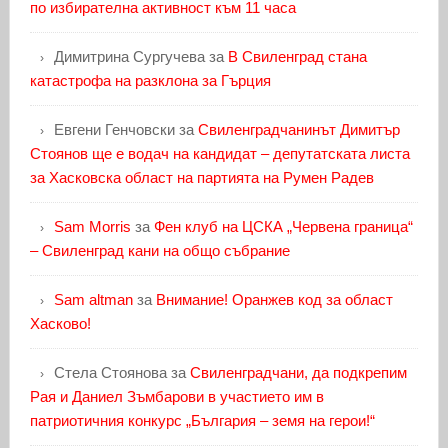
по избирателна активност към 11 часа
Димитрина Сургучева
за
В Свиленград стана
катастрофа на разклона за Гърция
Евгени Генчовски
за
Свиленградчанинът Димитър
Стоянов ще е водач на кандидат – депутатската листа
за Хасковска област на партията на Румен Радев
Sam Morris
за
Фен клуб на ЦСКА „Червена граница“
– Свиленград кани на общо събрание
Sam altman
за
Внимание! Оранжев код за област
Хасково!
Стела Стоянова
за
Свиленградчани, да подкрепим
Рая и Даниел Зъмбарови в участието им в
патриотичния конкурс „България – земя на герои!“