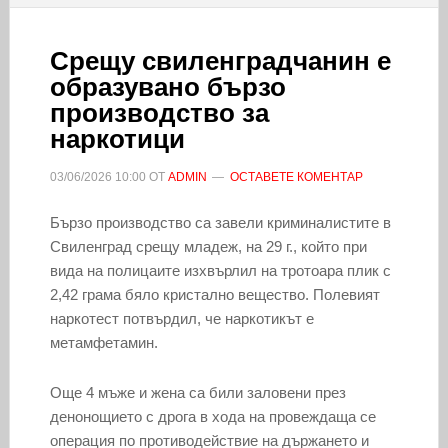
Срещу свиленградчанин е
образувано бързо
производство за
наркотици
03/06/2026
10:00
ОТ
ADMIN
ОСТАВЕТЕ КОМЕНТАР
Бързо производство са завели криминалистите в
Свиленград срещу младеж, на 29 г., който при
вида на полицаите изхвърлил на тротоара плик с
2,42 грама бяло кристално вещество. Полевият
наркотест потвърдил, че наркотикът е
метамфетамин.
Още 4 мъже и жена са били заловени през
денонощието с дрога в хода на провеждаща се
операция по противодействие на държането и