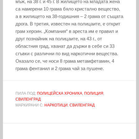
мъж, на 38 г. и 45 г. В жилището на младата жена
са намерени 10 грама бяло кристално вещество,
а в жилището на 38-годишния – 2 грама от същата
дрога. В третия, известен на полицаите, е открит
грам хероин. „Компания“ в ареста им е правил и
друг познайник на полицаите, на 43 г., от
областния град, хванат да държи в себе си 33
сгъвки с различни по вид наркотични вещества.
Оказало се, че носи 8 грама метамфетамин, 4
грама фентанил и 2 грама чай за пушене.
ПИЛА ПОД:
ПОЛИЦЕЙСКА ХРОНИКА
,
ПОЛИЦИЯ
,
СВИЛЕНГРАД
МАРКИРАНИ С:
НАРКОТИЦИ
,
СВИЛЕНГРАД