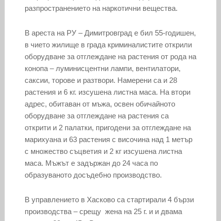
разпространението на наркотични вещества.
В ареста на РУ – Димитровград е бил 55-годишен,
в чието жилище в града криминалистите открили
оборудване за отглеждане на растения от рода на
конопа – луминисцентни лампи, вентилатори,
саксии, торове и разтвори. Намерени са и 28
растения и 6 кг. изсушена листна маса. На втори
адрес, обитаван от мъжа, освен обичайното
оборудване за отглеждане на растения са
открити и 2 палатки, пригодени за отглеждане на
марихуана и 63 растения с височина над 1 метър
с множество съцветия и 2 кг изсушена листна
маса. Мъжът е задържан до 24 часа по
образуваното досъдебно производство.
В управлението в Хасково са стартирали 4 бързи
производства – срещу жена на 25 г. и и двама