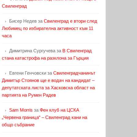
Свиленград
Бисер Недев
за
Свиленград е втори след
Любимец по избирателна активност към 11
часа
Димитрина Сургучева
за
В Свиленград
стана катастрофа на разклона за Гърция
Евгени Генчовски
за
Свиленградчанинът
Димитър Стоянов ще е водач на кандидат –
депутатската листа за Хасковска област на
партията на Румен Радев
Sam Morris
за
Фен клуб на ЦСКА
„Червена граница“ – Свиленград кани на
общо събрание