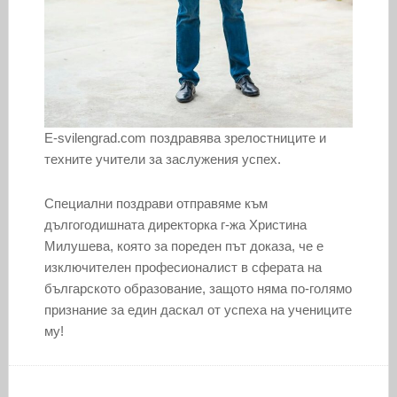
E-svilengrad.com поздравява зрелостниците и
техните учители за заслужения успех.
Специални поздрави отправяме към
дългогодишната директорка г-жа Христина
Милушева, която за пореден път доказа, че е
изключителен професионалист в сферата на
българското образование, защото няма по-голямо
признание за един даскал от успеха на учениците
му!