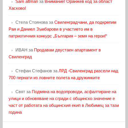
Sam altman
за
Внимание! Оранжев код за област
Хасково!
Стела Стоянова
за
Свиленградчани, да подкрепим
Рая и Даниел Зъмбарови в участието им в
патриотичния конкурс „България – земя на герои!“
ИВАН
за
Продавам двустаен апартамент в
Свиленград
Стефан Стефанов
за
ЛРД -Свиленград разсели над
700 пернати из ловните полета на дружинките
Свят
за
Подмяна на водопроводи, асфалтиране на
улици и обновяване на сгради с общинско значение е
част от работата на общинския екип в Любимец за тази
година