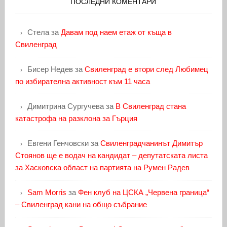
ПОСЛЕДНИ КОМЕНТАРИ
Стела
за
Давам под наем етаж от къща в
Свиленград
Бисер Недев
за
Свиленград е втори след Любимец
по избирателна активност към 11 часа
Димитрина Сургучева
за
В Свиленград стана
катастрофа на разклона за Гърция
Евгени Генчовски
за
Свиленградчанинът Димитър
Стоянов ще е водач на кандидат – депутатската листа
за Хасковска област на партията на Румен Радев
Sam Morris
за
Фен клуб на ЦСКА „Червена граница“
– Свиленград кани на общо събрание