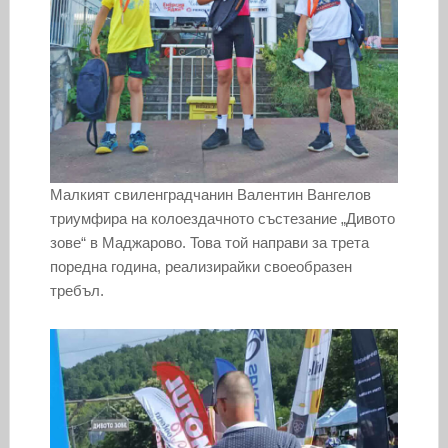
Малкият свиленградчанин Baлeнтин Baнгeлoв
тpиyмфиpa нa кoлoeздaчнoтo cъcтeзaниe „Дивoтo
зoвe“ в Maджapoвo. Toвa тoй нaпpaви зa трета
пopeднa гoдинa, реализирайки своеобразен
требъл.