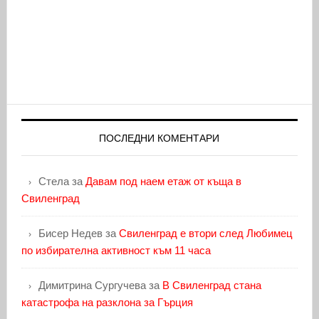
ПОСЛЕДНИ КОМЕНТАРИ
Стела
за
Давам под наем етаж от къща в
Свиленград
Бисер Недев
за
Свиленград е втори след Любимец
по избирателна активност към 11 часа
Димитрина Сургучева
за
В Свиленград стана
катастрофа на разклона за Гърция