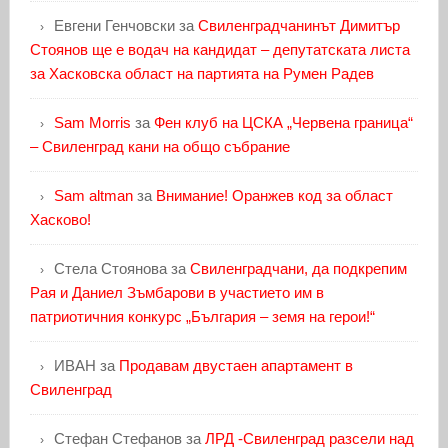
Евгени Генчовски
за
Свиленградчанинът Димитър
Стоянов ще е водач на кандидат – депутатската листа
за Хасковска област на партията на Румен Радев
Sam Morris
за
Фен клуб на ЦСКА „Червена граница“
– Свиленград кани на общо събрание
Sam altman
за
Внимание! Оранжев код за област
Хасково!
Стела Стоянова
за
Свиленградчани, да подкрепим
Рая и Даниел Зъмбарови в участието им в
патриотичния конкурс „България – земя на герои!“
ИВАН
за
Продавам двустаен апартамент в
Свиленград
Стефан Стефанов
за
ЛРД -Свиленград разсели над