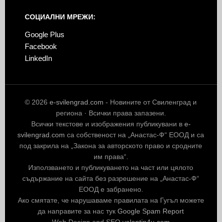
СОЦИАЛНИ МРЕЖИ:
Google Plus
Facebook
LinkedIn
© 2026
e-svilengrad.com
- Новините от Свиленград и
региона · Всички права запазени.
Всички текстове и изображения публикувани в
e-
svilengrad.com
са собственост на „Анастас-Ф“ ЕООД и са
под закрила на „Закона за авторското право и сродните
им права“.
Използването и публикуването на част или цялото
съдържание на сайта без разрешение на „Анастас-Ф“
ЕООД е забранено.
Ако смятате, че нарушаваме правилата на Гугъл можете
да направите за нас тук
Google Spam Report
Web Design and SEO
valantin4u.com