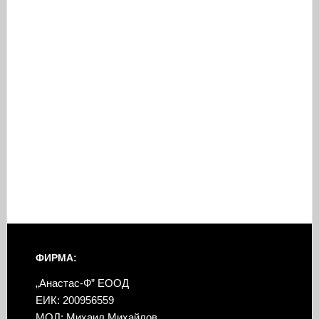
ФИРМА:
„Анастас-Ф” ЕООД
ЕИК: 200956559
МОЛ: Михаил Михайлов