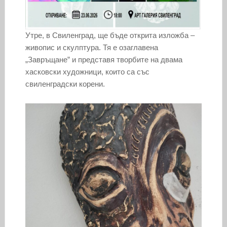
Утре, в Свиленград, ще бъде открита изложба –
живопис и скулптура. Тя е озаглавена
„Завръщане” и представя творбите на двама
хасковски художници, които са със
свиленградски корени.