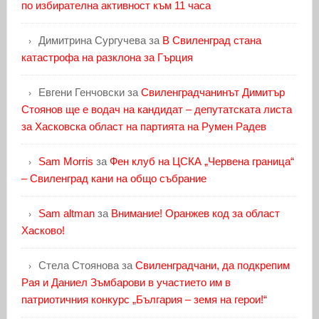
по избирателна активност към 11 часа
Димитрина Сургучева
за
В Свиленград стана
катастрофа на разклона за Гърция
Евгени Генчовски
за
Свиленградчанинът Димитър
Стоянов ще е водач на кандидат – депутатската листа
за Хасковска област на партията на Румен Радев
Sam Morris
за
Фен клуб на ЦСКА „Червена граница“
– Свиленград кани на общо събрание
Sam altman
за
Внимание! Оранжев код за област
Хасково!
Стела Стоянова
за
Свиленградчани, да подкрепим
Рая и Даниел Зъмбарови в участието им в
патриотичния конкурс „България – земя на герои!“