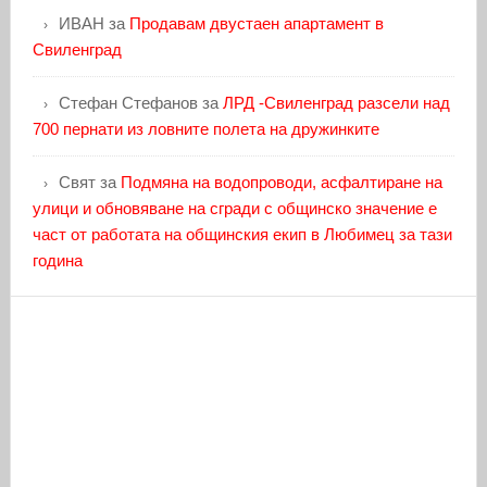
ИВАН
за
Продавам двустаен апартамент в
Свиленград
Стефан Стефанов
за
ЛРД -Свиленград разсели над
700 пернати из ловните полета на дружинките
Свят
за
Подмяна на водопроводи, асфалтиране на
улици и обновяване на сгради с общинско значение е
част от работата на общинския екип в Любимец за тази
година