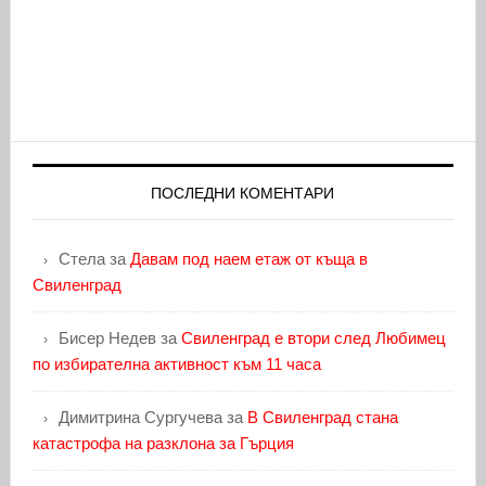
ПОСЛЕДНИ КОМЕНТАРИ
Стела
за
Давам под наем етаж от къща в
Свиленград
Бисер Недев
за
Свиленград е втори след Любимец
по избирателна активност към 11 часа
Димитрина Сургучева
за
В Свиленград стана
катастрофа на разклона за Гърция