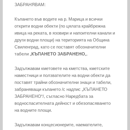
ЗАБРАНЯВАМ:
Къпането във водите на р. Марица и всички
открити водни обекти (по цялата крайбрежна
ивица на реката, в язовири и напоителни канали и
други водни площи) на територията на Община
Свиленград, като се поставят обозначителни
табели „
КЪПАНЕТО ЗАБРАНЕНО
„.
Задължавам кметовете на кметства, кметските
наместници и ползвателите на водни обекти да
поставят трайни обозначителни знаци и табели,
забраняващи къпането /с надпис „КЪПАНЕТО
ЗАБРАНЕНО“/, съгласно Наредбата за
водноспасителната дейност и обезопасяването
на водните площи.
Задължавам концесионерите, наемателите,