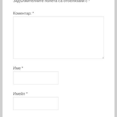
Задължителните полета са отбелязани с
*
Коментар:
*
Име
*
Имейл
*