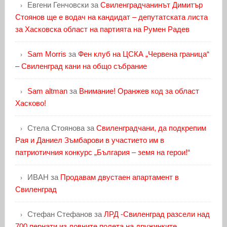
Евгени Генчовски
за
Свиленградчанинът Димитър
Стоянов ще е водач на кандидат – депутатската листа
за Хасковска област на партията на Румен Радев
Sam Morris
за
Фен клуб на ЦСКА „Червена граница“
– Свиленград кани на общо събрание
Sam altman
за
Внимание! Оранжев код за област
Хасково!
Стела Стоянова
за
Свиленградчани, да подкрепим
Рая и Даниел Зъмбарови в участието им в
патриотичния конкурс „България – земя на герои!“
ИВАН
за
Продавам двустаен апартамент в
Свиленград
Стефан Стефанов
за
ЛРД -Свиленград разсели над
700 пернати из ловните полета на дружинките