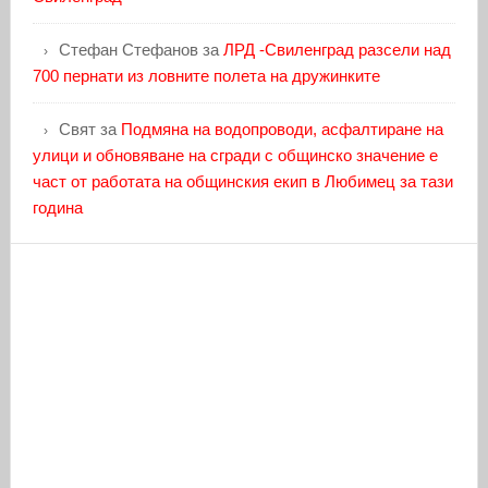
Стефан Стефанов
за
ЛРД -Свиленград разсели над
700 пернати из ловните полета на дружинките
Свят
за
Подмяна на водопроводи, асфалтиране на
улици и обновяване на сгради с общинско значение е
част от работата на общинския екип в Любимец за тази
година