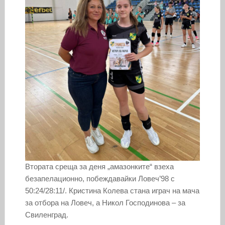
Втората среща за деня „амазонките“ взеха
безапелационно, побеждавайки Ловеч’98 с
50:24/28:11/. Кристина Колева стана играч на мача
за отбора на Ловеч, а Никол Господинова – за
Свиленград.