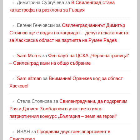
Димитрина Сургучева
за
В Свиленград стана
катастрофа на разклона за Гърция
Евгени Генчовски
за
Свиленградчанинът Димитър
Стоянов ще е водач на кандидат – депутатската листа
за Хасковска област на партията на Румен Радев
Sam Morris
за
Фен клуб на ЦСКА „Червена граница“
– Свиленград кани на общо събрание
Sam altman
за
Внимание! Оранжев код за област
Хасково!
Стела Стоянова
за
Свиленградчани, да подкрепим
Рая и Даниел Зъмбарови в участието им в
патриотичния конкурс „България – земя на герои!“
ИВАН
за
Продавам двустаен апартамент в
Свиленград