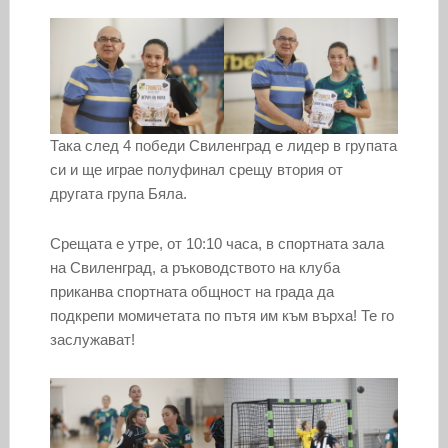
Така след 4 победи Свиленград е лидер в групата
си и ще играе полуфинал срещу втория от
другата група Бяла.
Срещата е утре, от 10:10 часа, в спортната зала
на Свиленград, а ръководството на клуба
приканва спортната общност на града да
подкрепи момичетата по пътя им към върха! Те го
заслужават!