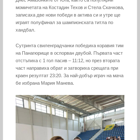
момичетата на Костадин Техов и Стела Скачкова,
записаха две нови победи в актива си и утре ще
играят полуфинал за шампионската титла по
хандбал.
Сутринта свиленградчанки победиха коравия тим
на Панагюрище в оспорван двубой. Първата част
отстъпиха с 1 гол пасив – 11:12, но през втората
част направиха обрат и затвориха срещата при
краен резултат 23:20. За най-добър играч на мача
бе избрана Мария Манева.