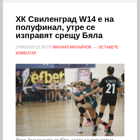
ХК Свиленград W14 е на
полуфинал, утре се
изправят срещу Бяла
27/06/2026
22:26
ОТ
МИХАИЛ МИХАЙЛОВ
ОСТАВЕТЕ
КОМЕНТАР
Днес Амазонките от Юга, както са популярни