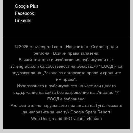
Google Plus
Facebook
LinkedIn
© 2026
e-svilengrad.com
- Новините от Свиленград и
региона · Всички права запазени.
Всички текстове и изображения публикувани в
e-
svilengrad.com
са собственост на „Анастас-Ф“ ЕООД и са
под закрила на „Закона за авторското право и сродните
им права“.
Използването и публикуването на част или цялото
съдържание на сайта без разрешение на „Анастас-Ф“
ЕООД е забранено.
Ако смятате, че нарушаваме правилата на Гугъл можете
да направите за нас тук
Google Spam Report
Web Design and SEO
valantin4u.com