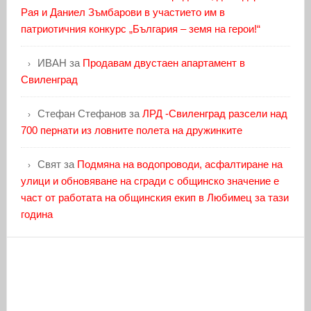
Рая и Даниел Зъмбарови в участието им в
патриотичния конкурс „България – земя на герои!“
ИВАН
за
Продавам двустаен апартамент в
Свиленград
Стефан Стефанов
за
ЛРД -Свиленград разсели над
700 пернати из ловните полета на дружинките
Свят
за
Подмяна на водопроводи, асфалтиране на
улици и обновяване на сгради с общинско значение е
част от работата на общинския екип в Любимец за тази
година