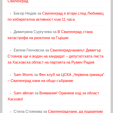
Свиленград
Бисер Недев
за
Свиленград е втори след Любимец
по избирателна активност към 11 часа
Димитрина Сургучева
за
В Свиленград стана
катастрофа на разклона за Гърция
Евгени Генчовски
за
Свиленградчанинът Димитър
Стоянов ще е водач на кандидат – депутатската листа
за Хасковска област на партията на Румен Радев
Sam Morris
за
Фен клуб на ЦСКА „Червена граница“
– Свиленград кани на общо събрание
Sam altman
за
Внимание! Оранжев код за област
Хасково!
Стела Стоянова
за
Свиленградчани, да подкрепим