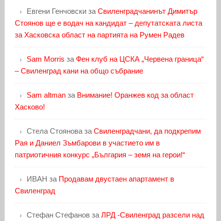
Евгени Генчовски
за
Свиленградчанинът Димитър
Стоянов ще е водач на кандидат – депутатската листа
за Хасковска област на партията на Румен Радев
Sam Morris
за
Фен клуб на ЦСКА „Червена граница“
– Свиленград кани на общо събрание
Sam altman
за
Внимание! Оранжев код за област
Хасково!
Стела Стоянова
за
Свиленградчани, да подкрепим
Рая и Даниел Зъмбарови в участието им в
патриотичния конкурс „България – земя на герои!“
ИВАН
за
Продавам двустаен апартамент в
Свиленград
Стефан Стефанов
за
ЛРД -Свиленград разсели над