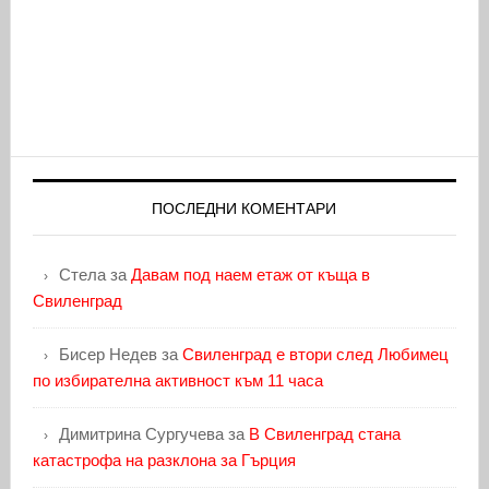
ПОСЛЕДНИ КОМЕНТАРИ
Стела
за
Давам под наем етаж от къща в
Свиленград
Бисер Недев
за
Свиленград е втори след Любимец
по избирателна активност към 11 часа
Димитрина Сургучева
за
В Свиленград стана
катастрофа на разклона за Гърция