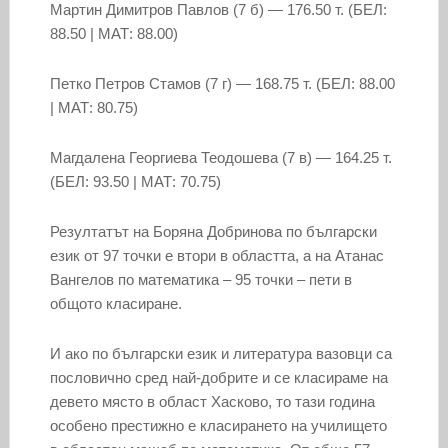
Мартин Димитров Павлов (7 б) — 176.50 т. (БЕЛ:
88.50 | МАТ: 88.00)
Петко Петров Стамов (7 г) — 168.75 т. (БЕЛ: 88.00
| МАТ: 80.75)
Магдалена Георгиева Теодошева (7 в) — 164.25 т.
(БЕЛ: 93.50 | МАТ: 70.75)
Резултатът на Боряна Добринова по български
език от 97 точки е втори в областта, а на Атанас
Вангелов по математика – 95 точки – пети в
общото класиране.
И ако по български език и литература вазовци са
пословично сред най-добрите и се класираме на
девето място в област Хасково, то тази година
особено престижно е класирането на училището