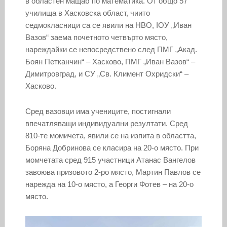
в областен мащаб по математика. От общо 57
училища в Хасковска област, чиито
седмокласници са се явили на НВО, IОУ „Иван
Вазов“ заема почетното четвърто място,
нареждайки се непосредствено след ПМГ „Акад.
Боян Петканчин“ – Хасково, ПМГ „Иван Вазов“ –
Димитровград, и СУ „Св. Климент Охридски“ –
Хасково.
Сред вазовци има учениците, постигнали
впечатляващи индивидуални резултати. Сред
810-те момичета, явили се на изпита в областта,
Боряна Добринова се класира на 20-о място. При
момчетата сред 915 участници Атанас Вангелов
завоюва призовото 2-ро място, Мартин Павлов се
нарежда на 10-о място, а Георги Фотев – на 20-о
място.