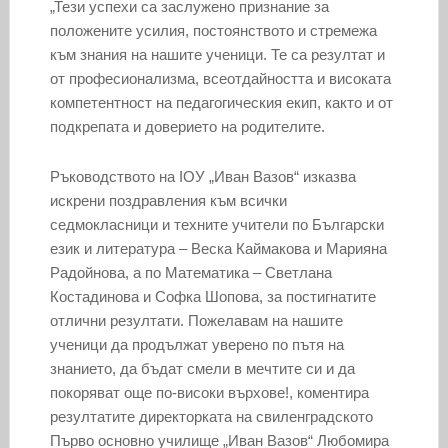
„Тези успехи са заслужено признание за
положените усилия, постоянството и стремежа
към знания на нашите ученици. Те са резултат и
от професионализма, всеотдайността и високата
компетентност на педагогическия екип, както и от
подкрепата и доверието на родителите.
Ръководството на IОУ „Иван Вазов“ изказва
искрени поздравления към всички
седмокласници и техните учители по Български
език и литература – Веска Каймакова и Марияна
Радойнова, а по Математика – Светлана
Костадинова и Софка Шопова, за постигнатите
отлични резултати. Пожелавам на нашите
ученици да продължат уверено по пътя на
знанието, да бъдат смели в мечтите си и да
покоряват още по-високи върхове!, коментира
резултатите директорката на свиленградското
Първо основно училище „Иван Вазов“ Любомира